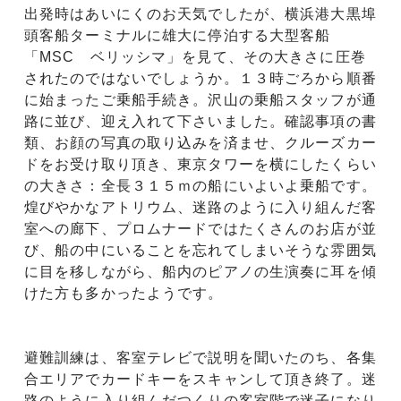
出発時はあいにくのお天気でしたが、横浜港大黒埠
頭客船ターミナルに雄大に停泊する大型客船
「MSC ベリッシマ」を見て、その大きさに圧巻
されたのではないでしょうか。１３時ごろから順番
に始まったご乗船手続き。沢山の乗船スタッフが通
路に並び、迎え入れて下さいました。確認事項の書
類、お顔の写真の取り込みを済ませ、クルーズカー
ドをお受け取り頂き、東京タワーを横にしたくらい
の大きさ：全長３１５ｍの船にいよいよ乗船です。
煌びやかなアトリウム、迷路のように入り組んだ客
室への廊下、プロムナードではたくさんのお店が並
び、船の中にいることを忘れてしまいそうな雰囲気
に目を移しながら、船内のピアノの生演奏に耳を傾
けた方も多かったようです。
避難訓練は、客室テレビで説明を聞いたのち、各集
合エリアでカードキーをスキャンして頂き終了。迷
路のように入り組んだつくりの客室階で迷子になり