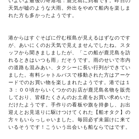
いよいよ最後の寄港地：鹿児島に到着です。昨日の
天気が嘘のような大雨。外出をやめて船内を楽しま
れた方も多かったようです。
港からはすぐそばに佇む桜島が見えるはずなのです
が、あいにくのお天気で見えませんでしたね。スタ
ッフから聞きましましたが、「この船が鹿児島を訪
れるときはいつも雨」だそうです。雨のせいで市内
の道路も混みあい、タクシーに長い行列ができてい
ました。有料シャトルバスで移動された方はアーケ
ードでのお買い物を楽しまれたようです。港では１
３：００頃からいくつかのお店が鹿児島名物を販売
しており、皆様たくさんのお土産をお買い求めいた
だけたようです。手作りの看板や旗を持参し、お出
迎えとお見送りに駆けつけてくれた【船オタク】の
方々もいらっしゃいました。毎回必ず未届けに来て
いるそうです！こういう出会いも船ならではです。