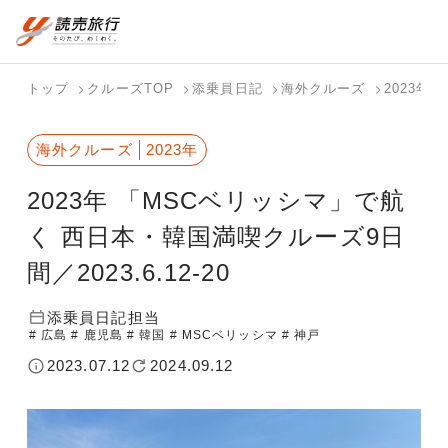
おまかせプラン
航空券+観光
国内旅行トップ
海外旅行トップ
トップ
クルーズTOP
添乗員日記
海外クルーズ
2023年
航空券+宿泊
フリーワード
バスツアー
海外特集か
個人旅行
テーマから
ダイナミッ
写真から探
ホテル・宿
海外クルーズ
2023年
を探す
ら探す
（ブーケ）
探す
クパッケー
す
を探す
検索する
こだわり条件を表示
を探す
ジを探す
2023年 「MSCベリッシマ」で航
国内特集か
テーマから
写真から探
ら探す
探す
す
く 西日本・韓国満喫クルーズ9日
間／2023.6.12-20
添乗員日記担当
# 広島
# 鹿児島
# 韓国
# MSCベリッシマ
# 神戸
2023.07.12
2024.09.12