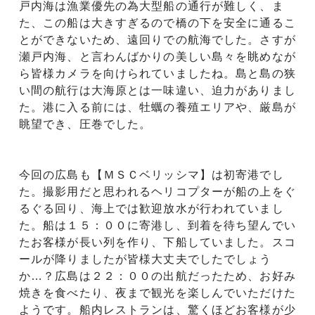
戸内海は漁業優先の為大型船の通行が難しく、ま
た、この船は大きすぎるので橋の下を安全に通るこ
とができないため、遠回りでの航海でした。さすが
瀬戸内海、と言わんばかりの美しい島々を眺めなが
ら皆様カメラを向けられていましたね。島と島の狭
い間の航行は大海原とは一味違い、迫力がありまし
た。港に入る前には、牡蠣の養殖エリアや、厳島が
眺望でき、圧巻でした。
今回の広島も【ＭＳＣベリッシマ】は初寄港でし
た。撮影用だと思われるヘリコプターが船の上をぐ
るぐる回り、海上では歓迎放水が行われていまし
た。船は１５：００に寄港し、到着を待ち望んでい
たお客様が長い列を作り、下船していました。スコ
ールが降りましたが皆様大丈夫でしたでしょう
か…？広島は２２：００の出航だったため、お好み
焼きを食べたり、夜まで観光を楽しんでいただけた
ようです。船内レストランは、驚くほどお客様が少