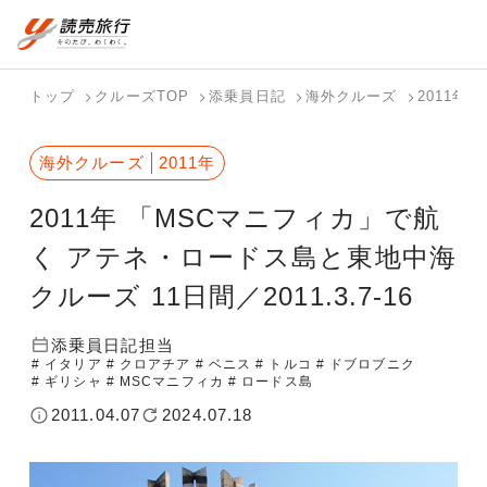
おまかせプラン
航空券+観光
国内旅行トップ
海外旅行トップ
トップ
クルーズTOP
添乗員日記
海外クルーズ
2011年
航空券+宿泊
フリーワード
バスツアー
海外特集か
個人旅行
テーマから
ダイナミッ
写真から探
ホテル・宿
海外クルーズ
2011年
を探す
ら探す
（ブーケ）
探す
クパッケー
す
を探す
検索する
こだわり条件を表示
を探す
ジを探す
2011年 「MSCマニフィカ」で航
国内特集か
テーマから
写真から探
ら探す
探す
す
く アテネ・ロードス島と東地中海
クルーズ 11日間／2011.3.7-16
添乗員日記担当
# イタリア
# クロアチア
# ベニス
# トルコ
# ドブロブニク
# ギリシャ
# MSCマニフィカ
# ロードス島
2011.04.07
2024.07.18