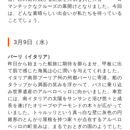
マンチックなクルーズの幕開けとなりました。今回
は、どんな素晴らしい出会いが私たちを待っている
ことでしょう。
3月9日（水）
バーリ（イタリア）
昨日から始まった船旅に期待を膨らませ、甲板に出
て肌で感じた海風は心に潤いを与えてくれました。
イタリア南部プーリア州の州都バーリに寄港。船の
タラップから満面の笑みを浮かべて、バスに乗り込
み世界遺産のアルベロベッロに向かいました。車窓
には、南イタリアの太陽をサンサンと浴び悠々と成
長を遂げたオリーブやアーモンドの木々が広がって
いました。トゥルッリという真っ白な壁に灰色の円
錐形のとんがり屋根を持つ家々が点在するアルベロ
ベッロの町並みは、まるでおとぎの国のようでした