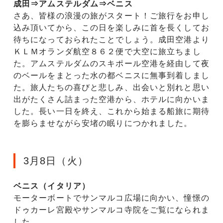
成田⇒アムステルダム⇒ベニス
さあ、皆様の浪漫の旅がスタート！ご旅行をお申し
込み頂いてから、この日を楽しみに首を長くしてお
待ちになっておられたことでしょう。成田空港より
ＫＬＭオランダ航空８６２便で大空に旅立ちまし
た。アムステルダムのスキポール空港を経由して夜
のベールをまとった水の都ベニスに無事到着しまし
た。旅人たちの喜びと悲しみ、出会いと別れと思い
出がたくさん詰まった空港から、ホテルに向かいま
した。長い一日を終え、これから始まる船旅に期待
を膨らませながら安堵の眠りにつかれました。
3月8日（火）
ベニス（イタリア）
モーターボートでサンマルコ広場に向かい、憧憬の
ドゥカーレ宮殿やサンマルコ寺院をご覧になられま
した。