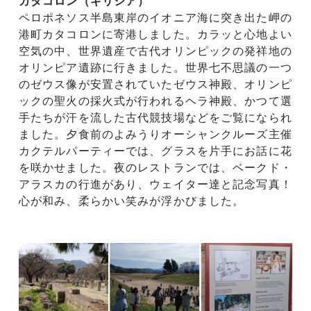
カタコロン（ギリシア）
ペロポネソス半島東岸のイオニア海に突き出た岬の
港町カタコロンに寄港しました。カラッと心地よい
空気の中、世界遺産で古代オリンピックの発祥地の
オリンピア遺跡に行きました。世界七不思議の一つ
のゼウス像が安置されていたゼウス神殿、オリンピ
ックの聖火の採火式が行われるヘラ神殿、かつて選
手たちが汗を流した古代競技場などをご覧になられ
ました。夕食前のよみうりオーシャンクルーズ主催
カクテルパーティーでは、グラスを片手にお話に花
を咲かせました。夜のレストランでは、ベークド・
アラスカの行進があり、ウェイター達と記念写真！
心が和み、柔らかい笑みが浮かびました。