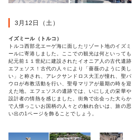
3月12日（土）
イズミール（トルコ）
トルコ西部北エーゲ海に面したリゾート地のイズミ
ールに寄港しました。ここでの観光は何といっても
紀元前１１世紀に建設されたイオニア人の古代遺跡
エフェソス！古代の人々により「薔薇のように美し
い」と称され、アレクサンドロス大王が憧れ、聖パ
ウロが布教活動を行い、聖母マリアが最期の時を迎
えた地。エフェソスの遺跡では、いにしえの栄華や
設計者の情熱を感じました。街角で出会った大らか
で人懐っこいお国柄の人々との触れ合いは、旅の思
い出の1ページを飾ることでしょう。