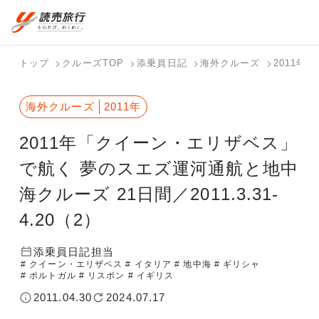
おまかせプラン
航空券+観光
国内旅行トップ
海外旅行トップ
トップ
クルーズTOP
添乗員日記
海外クルーズ
2011年
航空券+宿泊
フリーワード
バスツアー
海外特集か
個人旅行
テーマから
ダイナミッ
写真から探
ホテル・宿
海外クルーズ
2011年
を探す
ら探す
（ブーケ）
探す
クパッケー
す
を探す
検索する
こだわり条件を表示
を探す
ジを探す
2011年「クイーン・エリザベス」
国内特集か
テーマから
写真から探
ら探す
探す
す
で航く 夢のスエズ運河通航と地中
海クルーズ 21日間／2011.3.31-
4.20（2）
添乗員日記担当
# クイーン・エリザベス
# イタリア
# 地中海
# ギリシャ
# ポルトガル
# リスボン
# イギリス
2011.04.30
2024.07.17