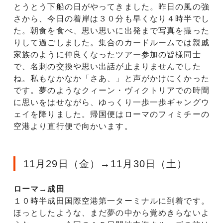
とうとう下船の日がやってきました。昨日の風の強
さから、今日の着岸は３０分も早くなり４時半でし
た。朝食を食べ、思い思いに出発まで写真を撮った
りして過ごしました。集合のカードルームでは親戚
家族のように仲良くなったツアー参加の皆様同士
で、名刺の交換や思い出話が止まりませんでした
ね。私もなかなか「さあ、」と声がかけにくかった
です。夢のようなクィーン・ヴィクトリアでの時間
に思いをはせながら、ゆっくり一歩一歩ギャングウ
ェイを降りました。帰国便はローマのフィミチーの
空港より直行便で向かいます。
11月29日（金）→11月30日（土）
ローマ→成田
１０時半成田国際空港第一ターミナルに到着です。
ほっとしたような、まだ夢の中から覚めきらないよ