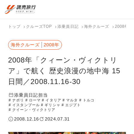
おまかせプラン
航空券+観光
国内旅行トップ
海外旅行トップ
トップ
クルーズTOP
添乗員日記
海外クルーズ
2008年
航空券+宿泊
フリーワード
バスツアー
海外特集か
個人旅行
テーマから
ダイナミッ
写真から探
ホテル・宿
海外クルーズ
2008年
を探す
ら探す
（ブーケ）
探す
クパッケー
す
を探す
検索する
こだわり条件を表示
を探す
ジを探す
2008年「クィーン・ヴィクトリ
国内特集か
テーマから
写真から探
ら探す
探す
す
ア」で航く 歴史浪漫の地中海 15
日間／2008.11.16-30
添乗員日記担当
# ナポリ
# ローマ
# イタリア
# マルタ
# トルコ
# イスタンブール
# ギリシャ
# エジプト
# クイーン・ヴィクトリア
2008.12.16
2024.07.31