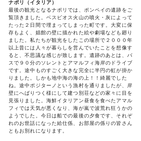
ナポリ（イタリア）
最後の観光となるナポリでは、ポンペイの遺跡をご
覧頂きました。ベスビオス火山の噴火・灰によって
たった２日間で埋まってしまった町です。大変に保
存もよく、娼館の壁に描かれた絵や劇場なども廻り
ました。私たちが観光をしたこの場所で２０００年
以上昔には人々が暮らしを営んでいたことを想像す
ると、不思議な感じが致します。遺跡のあとは、バ
スで９０分のソレントとアマルフィ海岸のドライブ
です。途中ものすごく大きな完全に半円の虹が掛か
りました。しかも地中海の海の上！！綺麗でした
ね。途中ポジターノという漁村を通りましたが、岸
壁にへばりつく様にして建つ別荘などの家々に目を
見張りました。海鮮イタリアン昼食を食べたアマル
フィでは天気が悪くなり、海が嵐で波荒れ狂うかの
ようでした。今日は船での最後の夕食です、それぞ
れのお世話になった給仕係、お部屋の係りの皆さん
ともお別れになります。