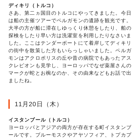
ディキリ（トルコ）
さあ、第二ヵ国目のトルコにやってきました。今日
は船の主催ツアーでペルガモンの遺跡を観光です。
大半の方が船に滞在しゆっくり休憩をしたり、船の
探検をしたり早い方は洗濯室を利用したりなさいま
した。ここはテンダーボートにて着岸してディキリ
の街中を散策した方もいらっしゃいました。ペルガ
モンはアクロポリスの丘や昔の病院でもあったアス
クレピオンも見学し、ヨーロッパでなぜ薬屋さんの
マークが蛇とお椀なのか、その由来などもお話で出
ましたね。
11月20日（木）
イスタンブール（トルコ）
ヨーロッパとアジアの両方が存在する町イスタンブ
ールです。ブルーモスクやアヤソフィア、トプカプ