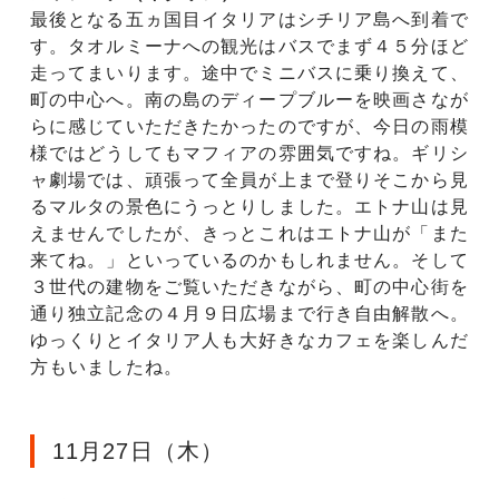
最後となる五ヵ国目イタリアはシチリア島へ到着で
す。タオルミーナへの観光はバスでまず４５分ほど
走ってまいります。途中でミニバスに乗り換えて、
町の中心へ。南の島のディープブルーを映画さなが
らに感じていただきたかったのですが、今日の雨模
様ではどうしてもマフィアの雰囲気ですね。ギリシ
ャ劇場では、頑張って全員が上まで登りそこから見
るマルタの景色にうっとりしました。エトナ山は見
えませんでしたが、きっとこれはエトナ山が「また
来てね。」といっているのかもしれません。そして
３世代の建物をご覧いただきながら、町の中心街を
通り独立記念の４月９日広場まで行き自由解散へ。
ゆっくりとイタリア人も大好きなカフェを楽しんだ
方もいましたね。
11月27日（木）