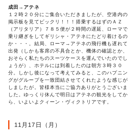
成田→アテネ
１２時２０分にご集合いただきましたが、空港内の
掲示板を見てビックリ！！！搭乗するはずのＡＺ
（アリタリア）７８５便が２時間の遅延、ローマで
乗り継ぎをしてギリシャ・アテネにたどり着けるの
か・・・。結局、ローマ→アテネの飛行機も遅れて
出発（しかも客席の不具合とか、機体の確認とか、
おそらく私たちのスーツケースを運んでいたのでし
ょうが）、ホテルには到着したのは朝方３時３０
分。しかし後になって考えてみると、このハプニン
グがグループを一致団結させてくれたような感じが
しましたが。皆様本当にご協力ありがとうございま
した。ゆっくり休んで明日はアテネの観光をしてか
ら、いよいよクィーン・ヴィクトリアです。
11月17日（月）