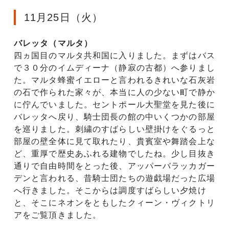
11月25日（火）
バレッタ（マルタ）
四ヵ国目のマルタ共和国に入りました。まずはバス
で３０分のイムディーナ（静寂の古都）へ参りまし
た。マルタ蜂蜜イエローと言われるきれいな石灰岩
の石で作られた家々が、本当に人の少ない町で静か
に佇んでいました。セントポール大聖堂を見た後に
バレッタへ戻り、騎士団長の館の中いくつかの部屋
を巡りました。刺繍のすばらしい壁掛けをぐるっと
部屋の壁全体に見て取れたり、貴賓室や舞踏会上な
ど、重厚で歴史あふれる建物でしたね。少し目抜き
通りで自由時間をとった後、アッパーバラッカガー
デンと言われる、昔騎士団たちの遊戯場だった広場
へ行きました。そこからは調度すばらしい夕焼け
と、そこにネオンをともしたクィーン・ヴィクトリ
アをご覧頂きました。