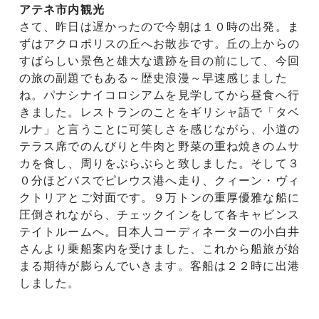
アテネ市内観光
さて、昨日は遅かったので今朝は１０時の出発。ま
ずはアクロポリスの丘へお散歩です。丘の上からの
すばらしい景色と雄大な遺跡を目の前にして、今回
の旅の副題でもある～歴史浪漫～早速感じました
ね。パナシナイコロシアムを見学してから昼食へ行
きました。レストランのことをギリシャ語で「タベ
ルナ」と言うことに可笑しさを感じながら、小道の
テラス席でのんびりと牛肉と野菜の重ね焼きのムサ
カを食し、周りをぶらぶらと致しました。そして３
０分ほどバスでピレウス港へ走り、クィーン・ヴィ
クトリアとご対面です。９万トンの重厚優雅な船に
圧倒されながら、チェックインをして各キャビンス
テイトルームへ。日本人コーディネーターの小白井
さんより乗船案内を受けました、これから船旅が始
まる期待が膨らんでいきます。客船は２２時に出港
しました。