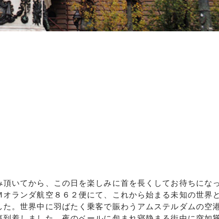
み頂いてから、この日を楽しみに首を長くしてお待ちにな
Ｍオランダ航空８６２便にて、これから始まる未知の世界
した。世界中に羽ばたく乗客で賑わうアムステルダムの空
事到着しました。夜のベールに包まれ寝静まる街中に突如