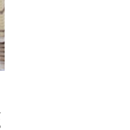
。
ル
ラ
の