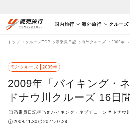
国内旅行
海外旅行
クルーズ
おまかせプラン
航空券+観光
航空券+宿泊
フリ
国内旅行トップ
海外旅行トップ
トップ
クルーズTOP
添乗員日記
海外クルーズ
2009年
バスツアーを探す
海外特集から探す
検索する
こだわり条件を表示
国内特集から探す
海外クルーズ
2009年
2009年「バイキング
ドナウ川クルーズ 16日間／20
添乗員日記担当
# バイキング・ネプチューン
# ドナウ
2009.11.30
2024.07.29