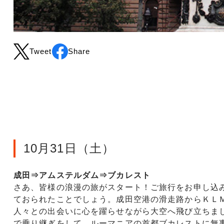
Tweet
Share
10月31日（土）
成田⇒アムステルダム⇒ブカレスト
さあ、皆様の浪漫の旅がスタート！ご旅行をお申し込
ておられたことでしょう。成田空港の滑走路からＫＬ
人々との出会いに心を躍らせながら大空へ飛び立ちま
で乗り継ぎをして、ルーマニアの首都ブカレストに無