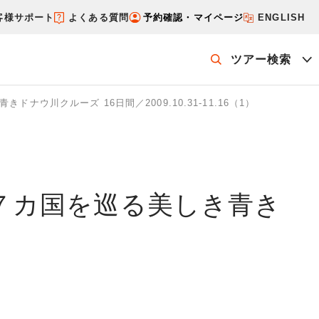
客様サポート
よくある質問
予約確認・マイページ
ENGLISH
ツアー検索
ウ川クルーズ 16日間／2009.10.31-11.16（1）
ッケージを探す
ホテル・宿を探す
欧７カ国を巡る美しき青き