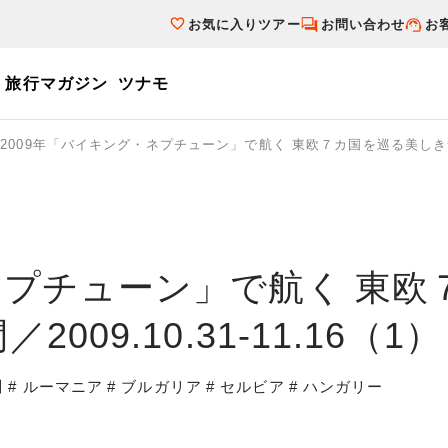
お気に入りツアー
お問い合わせ
お
旅行マガジン
ツナモ
ーワード
2009年「バイキング・ネプチューン」で航く 東欧７カ国を巡る美しき青きドナ
個人旅行（ブーケ）を探す
テーマから探す
ダイナミックパ
写真から探す
テーマから探す
写真から探す
・ネプチューン」で航く 東
09.10.31-11.16（1）
川
# ルーマニア
# ブルガリア
# セルビア
# ハンガリー