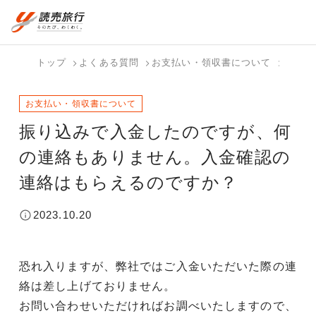
おまかせプラン
航空券+観光
国内旅行トップ
海外旅行トップ
トップ
よくある質問
お支払い・領収書について
振り込
航空券+宿泊
フリーワード
バスツアー
海外特集か
個人旅行
テーマから
ダイナミッ
写真から探
ホテル・宿
お支払い・領収書について
を探す
ら探す
（ブーケ）
探す
クパッケー
す
を探す
検索する
こだわり条件を表示
を探す
ジを探す
振り込みで入金したのですが、何
国内特集か
テーマから
写真から探
の連絡もありません。入金確認の
ら探す
探す
す
連絡はもらえるのですか？
2023.10.20
恐れ入りますが、弊社ではご入金いただいた際の連
絡は差し上げておりません。
お問い合わせいただければお調べいたしますので、