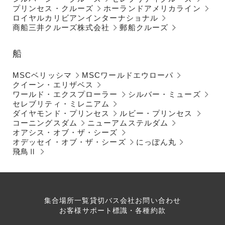
プリンセス・クルーズ
ホーランドアメリカライン
ロイヤルカリビアンインターナショナル
商船三井クルーズ株式会社
郵船クルーズ
船
MSCベリッシマ
MSCワールドエウローパ
クイーン・エリザベス
ワールド・エクスプローラー
シルバー・ミューズ
セレブリティ・ミレニアム
ダイヤモンド・プリンセス
ルビー・プリンセス
コーニングスダム
ニューアムステルダム
オアシス・オブ・ザ・シーズ
オデッセイ・オブ・ザ・シーズ
にっぽん丸
飛鳥Ⅱ
集合場所一覧
貸切バス会社
お問い合わせ
お客様サポート
標識・各種約款