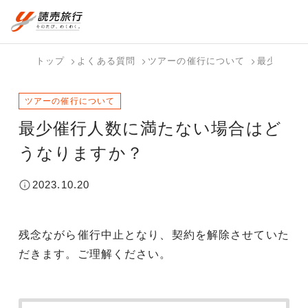
おまかせプラン
航空券+観光
国内旅行トップ
海外旅行トップ
トップ
よくある質問
ツアーの催行について
最少催行人
航空券+宿泊
フリーワード
バスツアー
海外特集か
個人旅行
テーマから
ダイナミッ
写真から探
ホテル・宿
ツアーの催行について
を探す
ら探す
（ブーケ）
探す
クパッケー
す
を探す
検索する
こだわり条件を表示
を探す
ジを探す
最少催行人数に満たない場合はど
国内特集か
テーマから
写真から探
うなりますか？
ら探す
探す
す
2023.10.20
残念ながら催行中止となり、契約を解除させていた
だきます。ご理解ください。