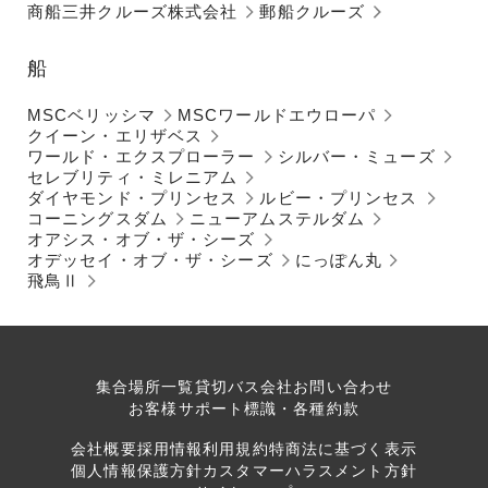
商船三井クルーズ株式会社
郵船クルーズ
船
MSCベリッシマ
MSCワールドエウローパ
クイーン・エリザベス
ワールド・エクスプローラー
シルバー・ミューズ
セレブリティ・ミレニアム
ダイヤモンド・プリンセス
ルビー・プリンセス
コーニングスダム
ニューアムステルダム
オアシス・オブ・ザ・シーズ
オデッセイ・オブ・ザ・シーズ
にっぽん丸
飛鳥Ⅱ
集合場所一覧
貸切バス会社
お問い合わせ
お客様サポート
標識・各種約款
会社概要
採用情報
利用規約
特商法に基づく表示
個人情報保護方針
カスタマーハラスメント方針