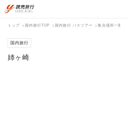
おまかせプラン
航空券+観光
国内旅行トップ
海外旅行トップ
トップ
国内旅行TOP
国内旅行 バスツアー
集合場所一覧
航空券+宿泊
フリーワード
バスツアー
海外特集か
個人旅行
テーマから
ダイナミッ
写真から探
ホテル・宿
国内旅行
を探す
ら探す
（ブーケ）
探す
クパッケー
す
を探す
検索する
こだわり条件を表示
を探す
ジを探す
姉ヶ崎
国内特集か
テーマから
写真から探
ら探す
探す
す