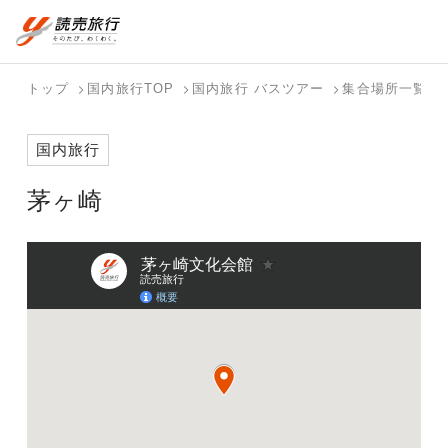
おまかせプラン
航空券+観光
国内旅行トップ
海外旅行トップ
トップ
国内旅行TOP
国内旅行 バスツアー
集合場所一覧
航空券+宿泊
フリーワード
バスツアー
海外特集か
個人旅行
テーマから
ダイナミッ
写真から探
ホテル・宿
国内旅行
を探す
ら探す
（ブーケ）
探す
クパッケー
す
を探す
検索する
こだわり条件を表示
を探す
ジを探す
茅ヶ崎
国内特集か
テーマから
写真から探
ら探す
探す
す