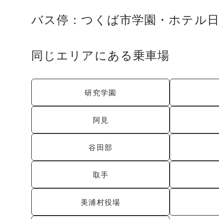
バス停：つくば市学園・ホテル
同じエリアにある乗車場
研究学園
阿見
谷田部
取手
美浦村役場