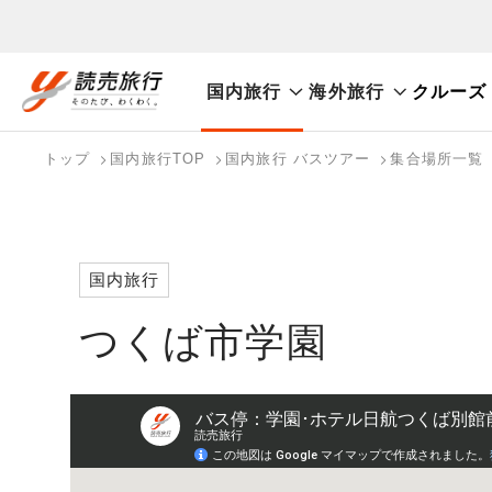
国内旅行
海外旅行
クルーズ
おまかせプラン
航空券+観光
航空券+宿泊
フリ
国内旅行トップ
海外旅行トップ
トップ
国内旅行TOP
国内旅行 バスツアー
集合場所一覧
バスツアーを探す
海外特集から探す
検索する
こだわり条件を表示
国内特集から探す
国内旅行
つくば市学園