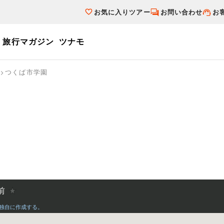
お気に入りツアー
お問い合わせ
お
旅行マガジン
ツナモ
ーワード
つくば市学園
個人旅行（ブーケ）を探す
テーマから探す
ダイナミックパ
写真から探す
テーマから探す
写真から探す