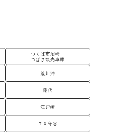
つくば市沼崎
つばさ観光車庫
荒川沖
藤代
江戸崎
ＴＸ守谷