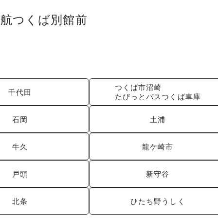
日航つくば別館前
つくば市沼崎
千代田
たびっとバスつくば車庫
石岡
土浦
牛久
龍ケ崎市
戸頭
新守谷
北条
ひたち野うしく