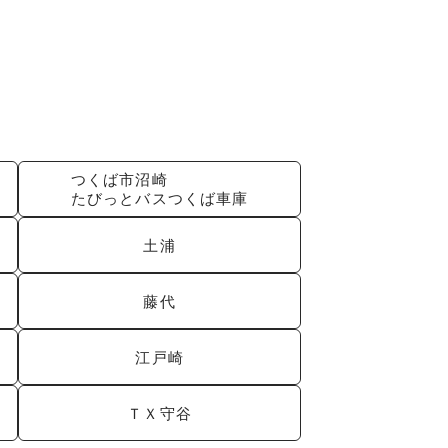
つくば市沼崎
たびっとバスつくば車庫
土浦
藤代
江戸崎
ＴＸ守谷