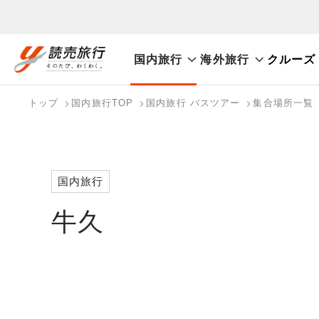
国内旅行
海外旅行
クルーズ
おまかせプラン
航空券+観光
航空券+宿泊
フリ
国内旅行トップ
海外旅行トップ
トップ
国内旅行TOP
国内旅行 バスツアー
集合場所一覧
バスツアーを探す
海外特集から探す
検索する
こだわり条件を表示
国内特集から探す
国内旅行
牛久