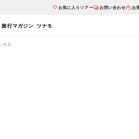
お気に入りツアー
お問い合わせ
お
旅行マガジン
ツナモ
ーワード
牛久
個人旅行（ブーケ）を探す
テーマから探す
ダイナミックパ
写真から探す
テーマから探す
写真から探す