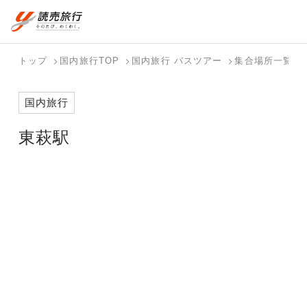
おまかせプラン
航空券+観光
国内旅行トップ
海外旅行トップ
トップ
国内旅行TOP
国内旅行 バスツアー
集合場所一覧
航空券+宿泊
フリーワード
バスツアー
海外特集か
個人旅行
テーマから
ダイナミッ
写真から探
ホテル・宿
国内旅行
を探す
ら探す
（ブーケ）
探す
クパッケー
す
を探す
検索する
こだわり条件を表示
を探す
ジを探す
東萩駅
国内特集か
テーマから
写真から探
ら探す
探す
す