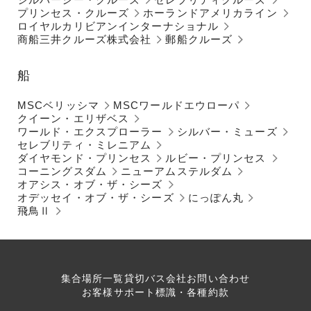
プリンセス・クルーズ
ホーランドアメリカライン
ロイヤルカリビアンインターナショナル
商船三井クルーズ株式会社
郵船クルーズ
船
MSCベリッシマ
MSCワールドエウローパ
クイーン・エリザベス
ワールド・エクスプローラー
シルバー・ミューズ
セレブリティ・ミレニアム
ダイヤモンド・プリンセス
ルビー・プリンセス
コーニングスダム
ニューアムステルダム
オアシス・オブ・ザ・シーズ
オデッセイ・オブ・ザ・シーズ
にっぽん丸
飛鳥Ⅱ
集合場所一覧
貸切バス会社
お問い合わせ
お客様サポート
標識・各種約款