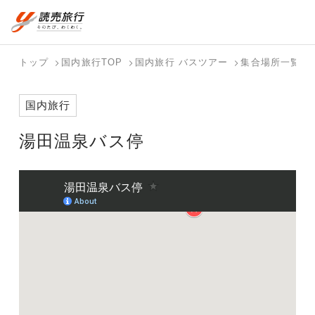
おまかせプラン
航空券+観光
国内旅行トップ
海外旅行トップ
トップ
国内旅行TOP
国内旅行 バスツアー
集合場所一覧
航空券+宿泊
フリーワード
バスツアー
海外特集か
個人旅行
テーマから
ダイナミッ
写真から探
ホテル・宿
国内旅行
を探す
ら探す
（ブーケ）
探す
クパッケー
す
を探す
検索する
こだわり条件を表示
を探す
ジを探す
湯田温泉バス停
国内特集か
テーマから
写真から探
ら探す
探す
す