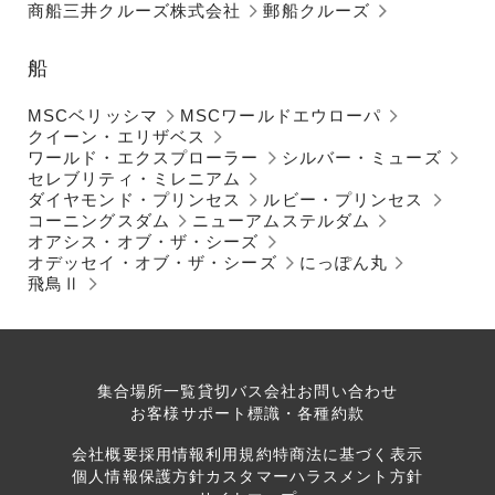
商船三井クルーズ株式会社
郵船クルーズ
船
MSCベリッシマ
MSCワールドエウローパ
クイーン・エリザベス
ワールド・エクスプローラー
シルバー・ミューズ
セレブリティ・ミレニアム
ダイヤモンド・プリンセス
ルビー・プリンセス
コーニングスダム
ニューアムステルダム
オアシス・オブ・ザ・シーズ
オデッセイ・オブ・ザ・シーズ
にっぽん丸
飛鳥Ⅱ
集合場所一覧
貸切バス会社
お問い合わせ
お客様サポート
標識・各種約款
会社概要
採用情報
利用規約
特商法に基づく表示
個人情報保護方針
カスタマーハラスメント方針