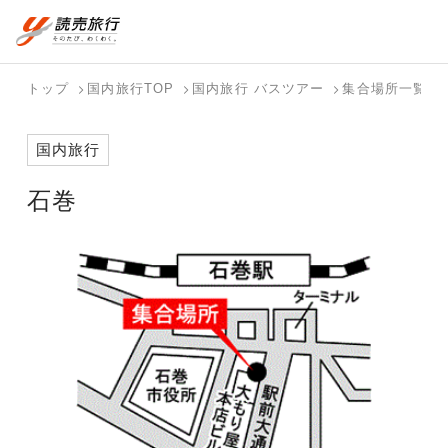
おまかせプラン
航空券+観光
国内旅行トップ
海外旅行トップ
トップ
国内旅行TOP
国内旅行 バスツアー
集合場所一覧
航空券+宿泊
フリーワード
バスツアー
海外特集か
個人旅行
テーマから
ダイナミッ
写真から探
ホテル・宿
国内旅行
を探す
ら探す
（ブーケ）
探す
クパッケー
す
を探す
検索する
こだわり条件を表示
を探す
ジを探す
石巻
国内特集か
テーマから
写真から探
ら探す
探す
す