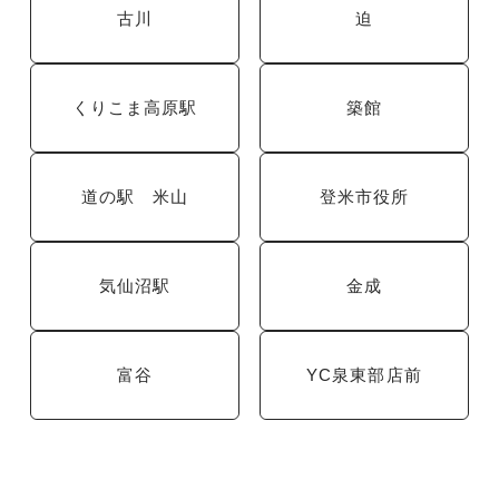
古川
迫
くりこま高原駅
築館
道の駅 米山
登米市役所
気仙沼駅
金成
富谷
YC泉東部店前