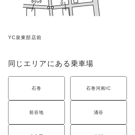
YC泉東部店前
同じエリアにある乗車場
石巻
石巻河南IC
前谷地
涌谷