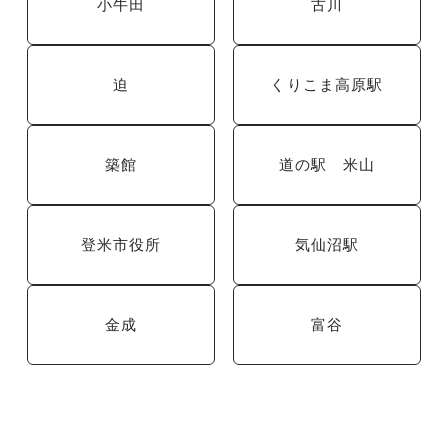
小牛田
古川
迫
くりこま高原駅
築館
道の駅 米山
登米市役所
気仙沼駅
金成
富谷