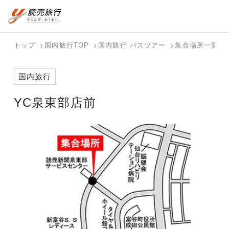
おまかせプラン
航空券+観光
国内旅行トップ
海外旅行トップ
トップ
国内旅行TOP
国内旅行 バスツアー
集合場所一覧
航空券+宿泊
フリーワード
バスツアー
海外特集か
個人旅行
テーマから
ダイナミッ
写真から探
ホテル・宿
国内旅行
を探す
ら探す
（ブーケ）
探す
クパッケー
す
を探す
検索する
こだわり条件を表示
を探す
ジを探す
YC泉東部店前
国内特集か
テーマから
写真から探
ら探す
探す
す