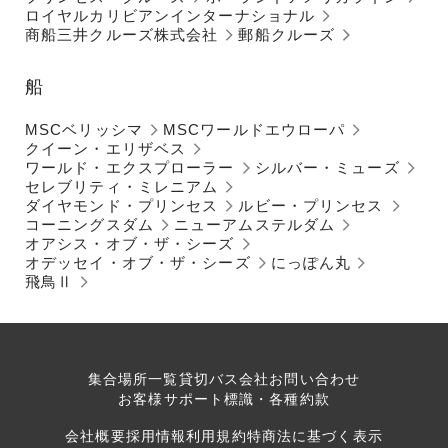
ロイヤルカリビアンインターナショナル
商船三井クルーズ株式会社
郵船クルーズ
船
MSCベリッシマ
MSCワールドエウローパ
クイーン・エリザベス
ワールド・エクスプローラー
シルバー・ミューズ
セレブリティ・ミレニアム
ダイヤモンド・プリンセス
ルビー・プリンセス
コーニングスダム
ニューアムステルダム
オアシス・オブ・ザ・シーズ
オデッセイ・オブ・ザ・シーズ
にっぽん丸
飛鳥Ⅱ
集合場所一覧
貸切バス会社
お問い合わせ
お客様サポート
標識・各種約款
会社概要
採用情報
利用規約
特商法に基づく表示