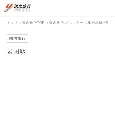
おまかせプラン
航空券+観光
国内旅行トップ
海外旅行トップ
トップ
国内旅行TOP
国内旅行 バスツアー
集合場所一覧
航空券+宿泊
フリーワード
バスツアー
海外特集か
個人旅行
テーマから
ダイナミッ
写真から探
ホテル・宿
国内旅行
を探す
ら探す
（ブーケ）
探す
クパッケー
す
を探す
検索する
こだわり条件を表示
を探す
ジを探す
岩国駅
国内特集か
テーマから
写真から探
ら探す
探す
す