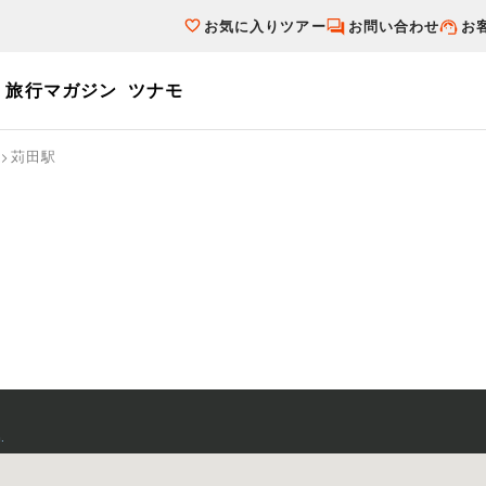
お気に入りツアー
お問い合わせ
お
旅行マガジン
ツナモ
ーワード
苅田駅
個人旅行（ブーケ）を探す
テーマから探す
ダイナミックパ
写真から探す
テーマから探す
写真から探す