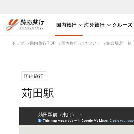
国内旅行
海外旅行
クルーズ
おまかせプラン
航空券+観光
航空券+宿泊
フリ
国内旅行トップ
海外旅行トップ
トップ
国内旅行TOP
国内旅行 バスツアー
集合場所一覧
バスツアーを探す
海外特集から探す
検索する
こだわり条件を表示
国内特集から探す
国内旅行
苅田駅