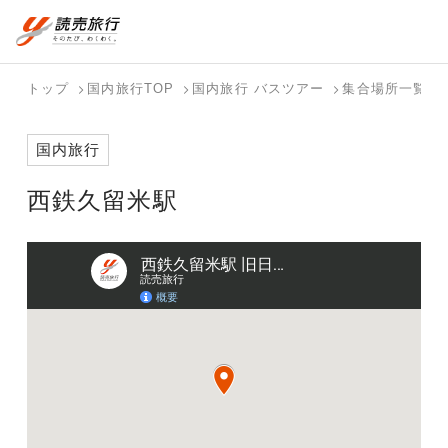
おまかせプラン
航空券+観光
国内旅行トップ
海外旅行トップ
トップ
国内旅行TOP
国内旅行 バスツアー
集合場所一覧
航空券+宿泊
フリーワード
バスツアー
海外特集か
個人旅行
テーマから
ダイナミッ
写真から探
ホテル・宿
国内旅行
を探す
ら探す
（ブーケ）
探す
クパッケー
す
を探す
検索する
こだわり条件を表示
を探す
ジを探す
西鉄久留米駅
国内特集か
テーマから
写真から探
ら探す
探す
す