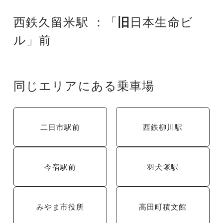
西鉄久留米駅 ：「
旧
日本生命ビ
ル」前
同じエリアにある乗車場
二日市駅前
西鉄柳川駅
今宿駅前
羽犬塚駅
みやま市役所
高田町積文館