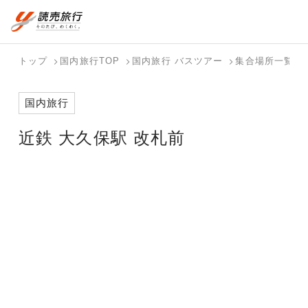
おまかせプラン
航空券+観光
国内旅行トップ
海外旅行トップ
トップ
国内旅行TOP
国内旅行 バスツアー
集合場所一覧
航空券+宿泊
フリーワード
バスツアー
海外特集か
個人旅行
テーマから
ダイナミッ
写真から探
ホテル・宿
国内旅行
を探す
ら探す
（ブーケ）
探す
クパッケー
す
を探す
検索する
こだわり条件を表示
を探す
ジを探す
近鉄 大久保駅 改札前
国内特集か
テーマから
写真から探
ら探す
探す
す