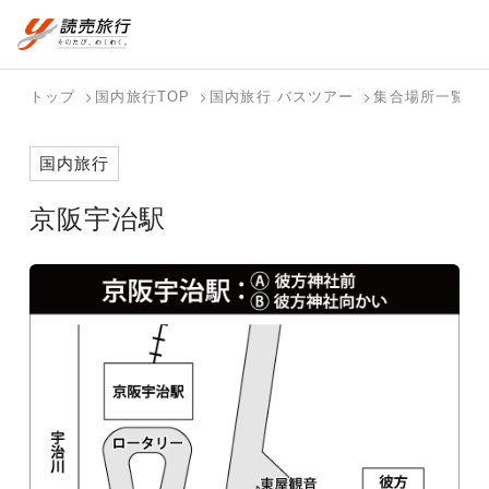
おまかせプラン
航空券+観光
国内旅行トップ
海外旅行トップ
トップ
国内旅行TOP
国内旅行 バスツアー
集合場所一覧
航空券+宿泊
フリーワード
バスツアー
海外特集か
個人旅行
テーマから
ダイナミッ
写真から探
ホテル・宿
国内旅行
を探す
ら探す
（ブーケ）
探す
クパッケー
す
を探す
検索する
こだわり条件を表示
を探す
ジを探す
京阪宇治駅
国内特集か
テーマから
写真から探
ら探す
探す
す