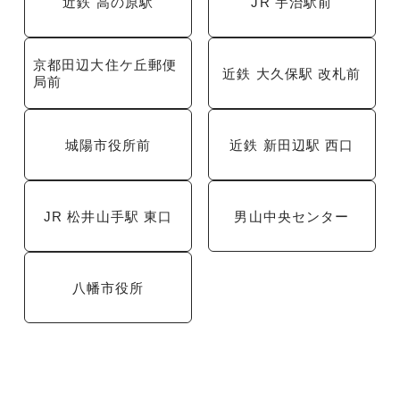
近鉄 高の原駅
JR 宇治駅前
京都田辺大住ケ丘郵便
近鉄 大久保駅 改札前
局前
城陽市役所前
近鉄 新田辺駅 西口
JR 松井山手駅 東口
男山中央センター
八幡市役所