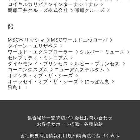
ロイヤルカリビアンインターナショナル
商船三井クルーズ株式会社
郵船クルーズ
船
MSCベリッシマ
MSCワールドエウローパ
クイーン・エリザベス
ワールド・エクスプローラー
シルバー・ミューズ
セレブリティ・ミレニアム
ダイヤモンド・プリンセス
ルビー・プリンセス
コーニングスダム
ニューアムステルダム
オアシス・オブ・ザ・シーズ
オデッセイ・オブ・ザ・シーズ
にっぽん丸
飛鳥Ⅱ
集合場所一覧
貸切バス会社
お問い合わせ
お客様サポート
標識・各種約款
会社概要
採用情報
利用規約
特商法に基づく表示