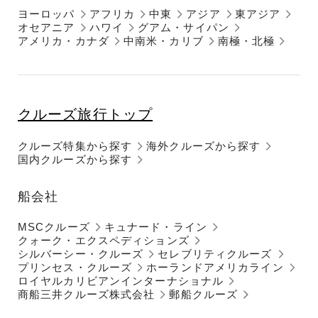
ヨーロッパ
アフリカ
中東
アジア
東アジア
オセアニア
ハワイ
グアム・サイパン
アメリカ・カナダ
中南米・カリブ
南極・北極
クルーズ旅行トップ
クルーズ特集から探す
海外クルーズから探す
国内クルーズから探す
船会社
MSCクルーズ
キュナード・ライン
クォーク・エクスペディションズ
シルバーシー・クルーズ
セレブリティクルーズ
プリンセス・クルーズ
ホーランドアメリカライン
ロイヤルカリビアンインターナショナル
商船三井クルーズ株式会社
郵船クルーズ