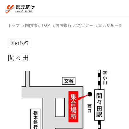
おまかせプラン
航空券+観光
国内旅行トップ
海外旅行トップ
トップ
国内旅行TOP
国内旅行 バスツアー
集合場所一覧
航空券+宿泊
フリーワード
バスツアー
海外特集か
個人旅行
テーマから
ダイナミッ
写真から探
ホテル・宿
国内旅行
を探す
ら探す
（ブーケ）
探す
クパッケー
す
を探す
検索する
こだわり条件を表示
を探す
ジを探す
間々田
国内特集か
テーマから
写真から探
ら探す
探す
す