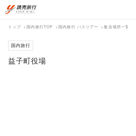
おまかせプラン
航空券+観光
国内旅行トップ
海外旅行トップ
トップ
国内旅行TOP
国内旅行 バスツアー
集合場所一覧
航空券+宿泊
フリーワード
バスツアー
海外特集か
個人旅行
テーマから
ダイナミッ
写真から探
ホテル・宿
国内旅行
を探す
ら探す
（ブーケ）
探す
クパッケー
す
を探す
検索する
こだわり条件を表示
を探す
ジを探す
益子町役場
国内特集か
テーマから
写真から探
ら探す
探す
す