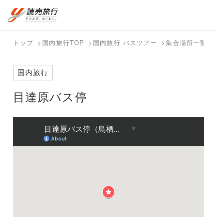
おまかせプラン
航空券+観光
国内旅行トップ
海外旅行トップ
トップ
国内旅行TOP
国内旅行 バスツアー
集合場所一覧
航空券+宿泊
フリーワード
バスツアー
海外特集か
個人旅行
テーマから
ダイナミッ
写真から探
ホテル・宿
国内旅行
を探す
ら探す
（ブーケ）
探す
クパッケー
す
を探す
検索する
こだわり条件を表示
を探す
ジを探す
目達原バス停
国内特集か
テーマから
写真から探
ら探す
探す
す