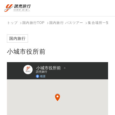
おまかせプラン
航空券+観光
国内旅行トップ
海外旅行トップ
トップ
国内旅行TOP
国内旅行 バスツアー
集合場所一覧
航空券+宿泊
フリーワード
バスツアー
海外特集か
個人旅行
テーマから
ダイナミッ
写真から探
ホテル・宿
国内旅行
を探す
ら探す
（ブーケ）
探す
クパッケー
す
を探す
検索する
こだわり条件を表示
を探す
ジを探す
小城市役所前
国内特集か
テーマから
写真から探
ら探す
探す
す