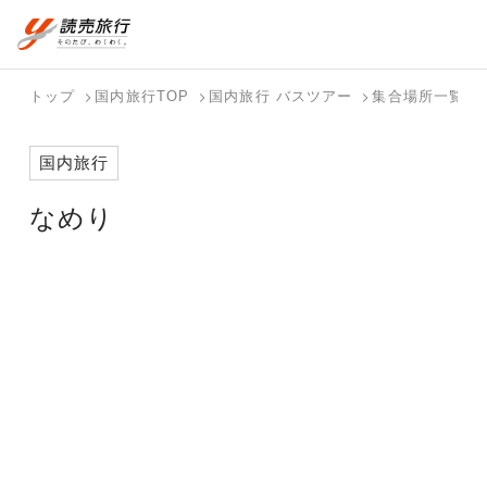
おまかせプラン
航空券+観光
国内旅行トップ
海外旅行トップ
トップ
国内旅行TOP
国内旅行 バスツアー
集合場所一覧
航空券+宿泊
フリーワード
バスツアー
海外特集か
個人旅行
テーマから
ダイナミッ
写真から探
ホテル・宿
国内旅行
を探す
ら探す
（ブーケ）
探す
クパッケー
す
を探す
検索する
こだわり条件を表示
を探す
ジを探す
なめり
国内特集か
テーマから
写真から探
ら探す
探す
す