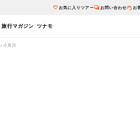
お気に入りツアー
お問い合わせ
お
旅行マガジン
ツナモ
ーワード
小見川
個人旅行（ブーケ）を探す
テーマから探す
ダイナミックパ
写真から探す
テーマから探す
写真から探す