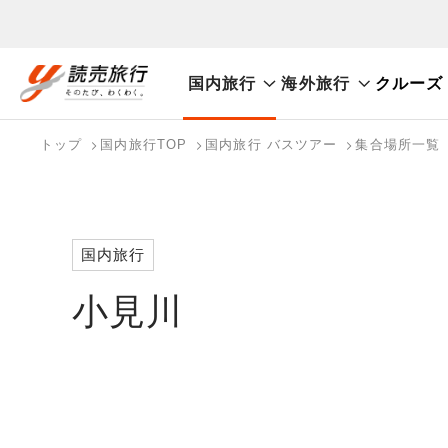
国内旅行
海外旅行
クルーズ
おまかせプラン
航空券+観光
航空券+宿泊
フリ
国内旅行トップ
海外旅行トップ
トップ
国内旅行TOP
国内旅行 バスツアー
集合場所一覧
バスツアーを探す
海外特集から探す
検索する
こだわり条件を表示
国内特集から探す
国内旅行
小見川