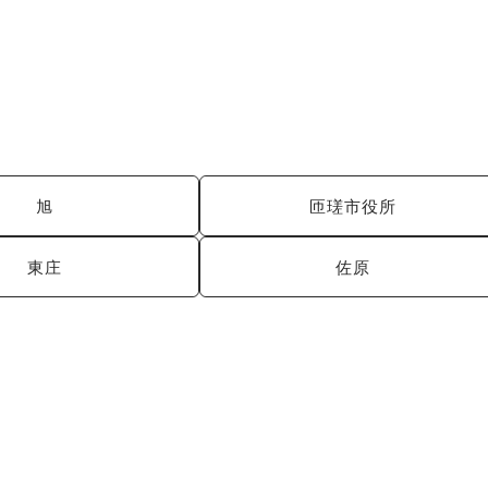
旭
匝瑳市役所
東庄
佐原