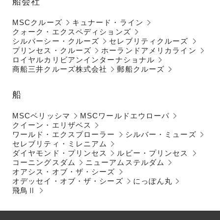
船会社
MSCクルーズ
キュナード・ライン
クォーク・エクスペディションズ
シルバーシー・クルーズ
セレブリティクルーズ
プリンセス・クルーズ
ホーランドアメリカライン
ロイヤルカリビアンインターナショナル
商船三井クルーズ株式会社
郵船クルーズ
船
MSCベリッシマ
MSCワールドエウローパ
クイーン・エリザベス
ワールド・エクスプローラー
シルバー・ミューズ
セレブリティ・ミレニアム
ダイヤモンド・プリンセス
ルビー・プリンセス
コーニングスダム
ニューアムステルダム
オアシス・オブ・ザ・シーズ
オデッセイ・オブ・ザ・シーズ
にっぽん丸
飛鳥Ⅱ