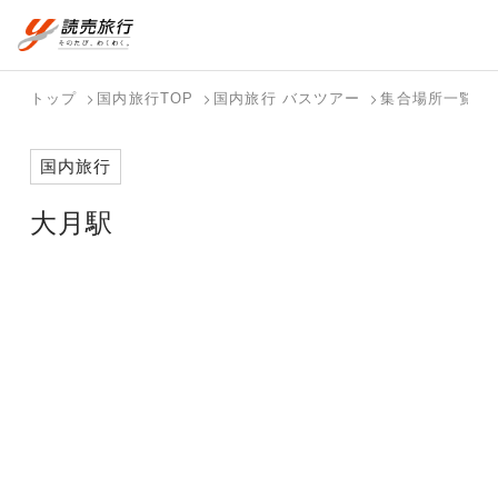
おまかせプラン
航空券+観光
国内旅行トップ
海外旅行トップ
トップ
国内旅行TOP
国内旅行 バスツアー
集合場所一覧
航空券+宿泊
フリーワード
バスツアー
海外特集か
個人旅行
テーマから
ダイナミッ
写真から探
ホテル・宿
国内旅行
を探す
ら探す
（ブーケ）
探す
クパッケー
す
を探す
検索する
こだわり条件を表示
を探す
ジを探す
大月駅
国内特集か
テーマから
写真から探
ら探す
探す
す