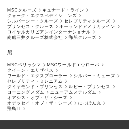
MSCクルーズ
キュナード・ライン
クォーク・エクスペディションズ
シルバーシー・クルーズ
セレブリティクルーズ
プリンセス・クルーズ
ホーランドアメリカライン
ロイヤルカリビアンインターナショナル
商船三井クルーズ株式会社
郵船クルーズ
船
MSCベリッシマ
MSCワールドエウローパ
クイーン・エリザベス
ワールド・エクスプローラー
シルバー・ミューズ
セレブリティ・ミレニアム
ダイヤモンド・プリンセス
ルビー・プリンセス
コーニングスダム
ニューアムステルダム
オアシス・オブ・ザ・シーズ
オデッセイ・オブ・ザ・シーズ
にっぽん丸
飛鳥Ⅱ