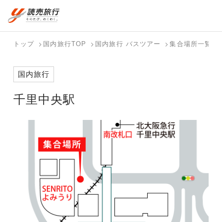
おまかせプラン
航空券+観光
国内旅行トップ
海外旅行トップ
トップ
国内旅行TOP
国内旅行 バスツアー
集合場所一覧
航空券+宿泊
フリーワード
バスツアー
海外特集か
個人旅行
テーマから
ダイナミッ
写真から探
ホテル・宿
国内旅行
を探す
ら探す
（ブーケ）
探す
クパッケー
す
を探す
検索する
こだわり条件を表示
を探す
ジを探す
千里中央駅
国内特集か
テーマから
写真から探
ら探す
探す
す