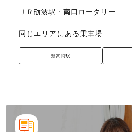
ＪＲ砺波駅：
南口
ロータリー
同じエリアにある乗車場
新高岡駅