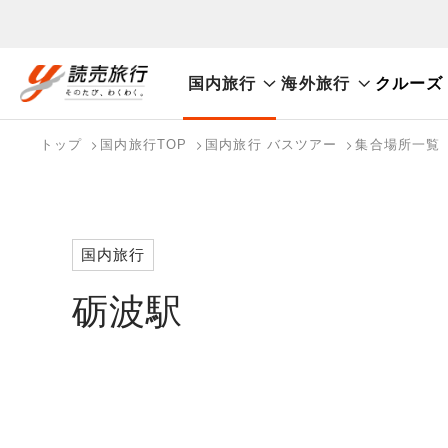
国内旅行
海外旅行
クルーズ
おまかせプラン
航空券+観光
航空券+宿泊
フリ
国内旅行トップ
海外旅行トップ
トップ
国内旅行TOP
国内旅行 バスツアー
集合場所一覧
バスツアーを探す
海外特集から探す
検索する
こだわり条件を表示
国内特集から探す
国内旅行
砺波駅