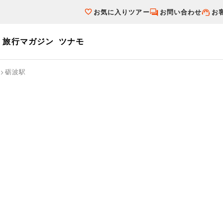
お気に入りツアー
お問い合わせ
お
旅行マガジン
ツナモ
ーワード
砺波駅
個人旅行（ブーケ）を探す
テーマから探す
ダイナミックパ
写真から探す
テーマから探す
写真から探す