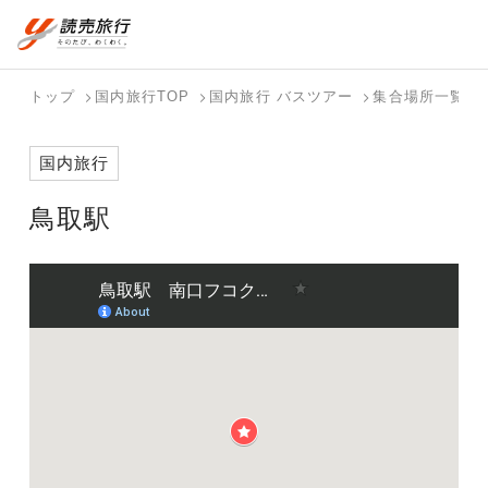
おまかせプラン
航空券+観光
国内旅行トップ
海外旅行トップ
トップ
国内旅行TOP
国内旅行 バスツアー
集合場所一覧
航空券+宿泊
フリーワード
バスツアー
海外特集か
個人旅行
テーマから
ダイナミッ
写真から探
ホテル・宿
国内旅行
を探す
ら探す
（ブーケ）
探す
クパッケー
す
を探す
検索する
こだわり条件を表示
を探す
ジを探す
鳥取駅
国内特集か
テーマから
写真から探
ら探す
探す
す