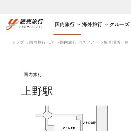
国内旅行
海外旅行
クルーズ
おまかせプラン
航空券+観光
航空券+宿泊
フリ
国内旅行トップ
海外旅行トップ
トップ
国内旅行TOP
国内旅行 バスツアー
集合場所一覧
バスツアーを探す
海外特集から探す
検索する
こだわり条件を表示
国内特集から探す
国内旅行
上野駅