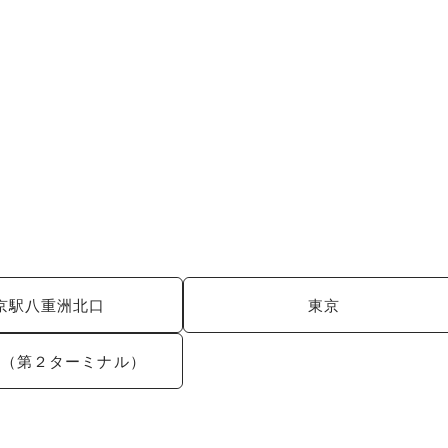
京駅八重洲北口
東京
港（第２ターミナル）