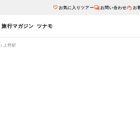
お気に入りツアー
お問い合わせ
お
旅行マガジン
ツナモ
ーワード
上野駅
個人旅行（ブーケ）を探す
テーマから探す
ダイナミックパ
写真から探す
テーマから探す
写真から探す