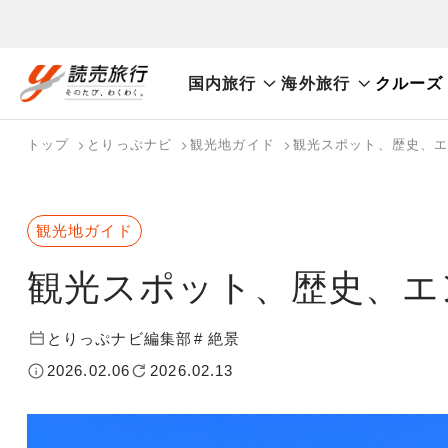
国内旅行
海外旅行
クルーズ
おまかせプラン
航空券+観光
航空券+宿泊
フリ
国内旅行トップ
海外旅行トップ
トップ
とりっぷナビ
観光地ガイド
観光スポット、歴史、
バスツアーを探す
海外特集から探す
検索する
こだわり条件を表示
国内特集から探す
観光地ガイド
観光スポット、歴史、エ
とりっぷナビ編集部
# 絶景
2026.02.06
2026.02.13