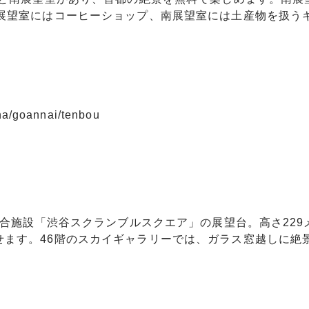
北展望室にはコーヒーショップ、南展望室には土産物を扱う
ha/goannai/tenbou
複合施設「渋谷スクランブルスクエア」の展望台。高さ229
せます。46階のスカイギャラリーでは、ガラス窓越しに絶