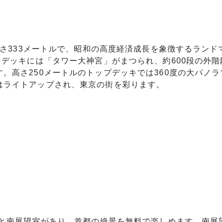
高さ333メートルで、昭和の高度経済成長を象徴するランド
ンデッキには「タワー大神宮」がまつられ、約600段の外階
。高さ250メートルのトップデッキでは360度の大パノラ
はライトアップされ、東京の街を彩ります。
室と南展望室があり、首都の絶景を無料で楽しめます。南展