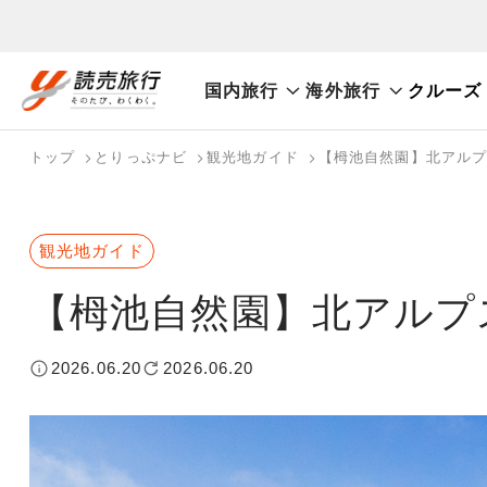
国内旅行
海外旅行
クルーズ
おまかせプラン
航空券+観光
航空券+宿泊
フリ
国内旅行トップ
海外旅行トップ
トップ
とりっぷナビ
観光地ガイド
【栂池自然園】北アル
バスツアーを探す
海外特集から探す
検索する
こだわり条件を表示
国内特集から探す
観光地ガイド
【栂池自然園】北アルプ
2026.06.20
2026.06.20