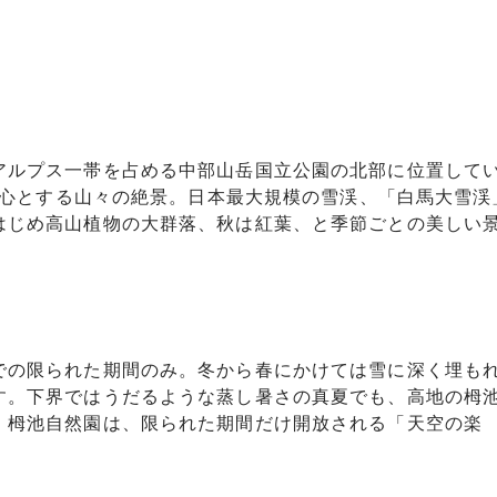
アルプス一帯を占める中部山岳国立公園の北部に位置して
を中心とする山々の絶景。日本最大規模の雪渓、「白馬大雪渓
はじめ高山植物の大群落、秋は紅葉、と季節ごとの美しい
での限られた期間のみ。冬から春にかけては雪に深く埋も
す。下界ではうだるような蒸し暑さの真夏でも、高地の栂
。栂池自然園は、限られた期間だけ開放される「天空の楽