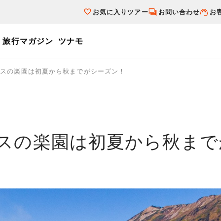
お気に入りツアー
お問い合わせ
お
旅行マガジン
ツナモ
ーワード
プスの楽園は初夏から秋までがシーズン！
個人旅行（ブーケ）を探す
テーマから探す
ダイナミックパ
写真から探す
テーマから探す
写真から探す
スの楽園は初夏から秋まで