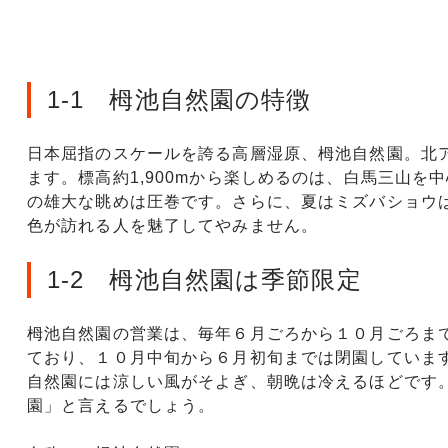
1-1 栂池自然園の特徴
日本屈指のスケールを誇る高層湿原、栂池自然園。北
ます。標高約1,900mから楽しめるのは、白馬三山
の雄大な眺めは圧巻です。さらに、夏はミズバショウ
色が訪れる人を魅了してやみません。
1-2 栂池自然園は季節限定
栂池自然園の営業は、毎年６月ごろから１０月ごろま
ており、１０月中旬から６月初旬までは閉園していま
自然園には涼しい風がそよぎ、朝晩は冷えるほどです
園」と言えるでしょう。