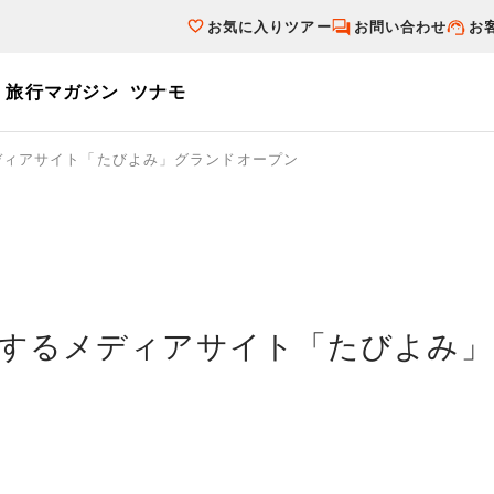
お気に入りツアー
お問い合わせ
お
旅行マガジン
ツナモ
ーワード
ディアサイト「たびよみ」グランドオープン
個人旅行（ブーケ）を探す
テーマから探す
ダイナミックパ
写真から探す
テーマから探す
写真から探す
するメディアサイト「たびよみ」