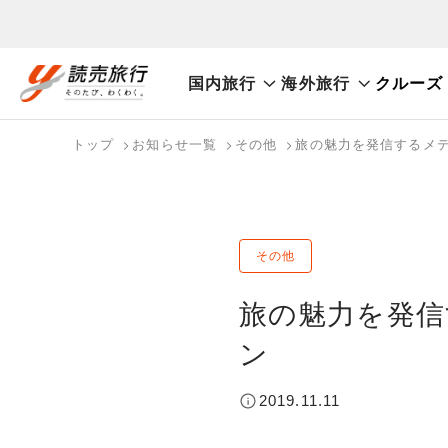
国内旅行
海外旅行
クルーズ
おまかせプラン
航空券+観光
航空券+宿泊
フリ
国内旅行トップ
海外旅行トップ
トップ
お知らせ一覧
その他
旅の魅力を発信するメ
バスツアーを探す
海外特集から探す
検索する
こだわり条件を表示
国内特集から探す
その他
旅の魅力を発信
ン
2019.11.11