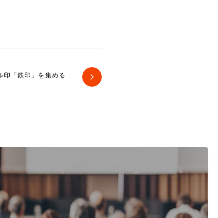
ル印「鉄印」を集める
。