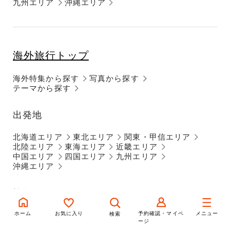
九州エリア
沖縄エリア
海外旅行トップ
海外特集から探す
写真から探す
テーマから探す
出発地
北海道エリア
東北エリア
関東・甲信エリア
北陸エリア
東海エリア
近畿エリア
中国エリア
四国エリア
九州エリア
沖縄エリア
旅行エリア
ヨーロッパ
ホーム
お気に入り
アフリカ
中東
アジア
予約確認・マイペ
東アジア
メニュー
検索
ージ
オセアニア
ハワイ
グアム・サイパン