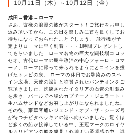
10月11日（木）～10月12日（金）
成田→香港→ローマ
さあ、皆様の浪漫の旅がスタート！ご旅行をお申し
込み頂いてから、この日を楽しみに首を長くしてお
待ちになっておられたことでしょう。 飛行機が予
定よりローマに早く到着・・・1時間プレゼントし
てもらいました！ローマ名物の巨大な闘技場コロッ
セオ、古代ローマの民主政治の中心フォーロ・ロマ
ーノ、ローマに帰って来られるようにとコインを投
げたトレビの泉、 ローマの休日でお馴染みのスペ
イン広場、天使の設計と称賛されたパンテオンをご
覧頂きました。洗練されたイタリアの石畳の町並み
を歩き、バールで本場のカプチーノ・ジェラート・
生ハムサンドなどお召し上がりになられましたね。
その後、豪華客船レジェンド・オブ・ザ・シーズ号
が待つチビタベッキアの港へ向かいました。驚くほ
ど多くの船が接岸している中、王冠マークのロイヤ
ルカリビアンの船を発見！心地よい緊張感の中、港