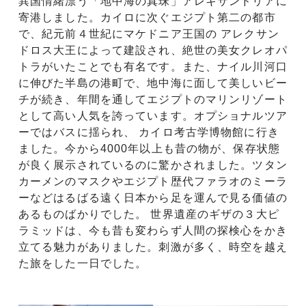
異国情緒漂う「地中海の真珠」アレキサンドリアに
寄港しました。カイロに次ぐエジプト第二の都市
で、紀元前４世紀にマケドニア王国の アレクサン
ドロス大王によって建設され、絶世の美女クレオパ
トラがいたことでも有名です。また、ナイル川河口
に伸びた半島の港町で、地中海に面して美しいビー
チが続き、年間を通してエジプトのマリンリゾート
として高い人気を誇っています。オプショナルツア
ーではバスに揺られ、 カイロ考古学博物館に行き
ました。今から4000年以上も昔の物が、保存状態
が良く展示されているのに驚かされました。ツタン
カーメンのマスクやエジプト歴代ファラオのミーラ
ーなどはるばる遠く日本から足を運んで見る価値の
あるものばかりでした。 世界遺産のギザの３大ピ
ラミッドは、今も昔も変わらず人間の探検心をかき
立てる魅力がありました。刺激が多く、時空を越え
た旅をした一日でした。