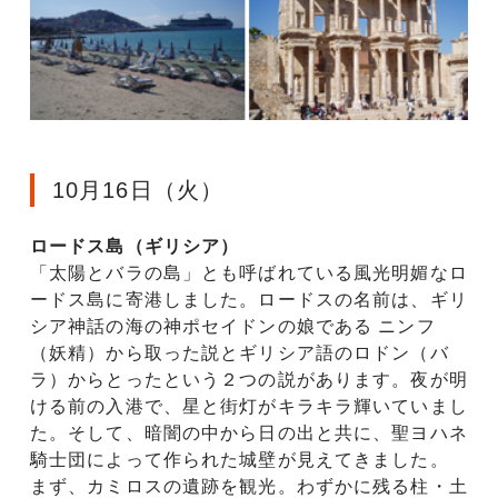
10月16日（火）
ロードス島（ギリシア）
「太陽とバラの島」とも呼ばれている風光明媚なロ
ードス島に寄港しました。ロードスの名前は、ギリ
シア神話の海の神ポセイドンの娘である ニンフ
（妖精）から取った説とギリシア語のロドン（バ
ラ）からとったという２つの説があります。夜が明
ける前の入港で、星と街灯がキラキラ輝いていまし
た。そして、暗闇の中から日の出と共に、聖ヨハネ
騎士団によって作られた城壁が見えてきました。
まず、カミロスの遺跡を観光。わずかに残る柱・土