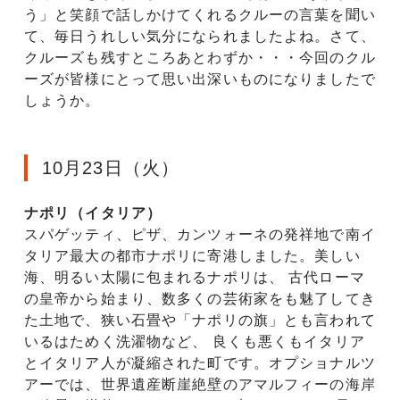
う」と笑顔で話しかけてくれるクルーの言葉を聞い
て、毎日うれしい気分になられましたよね。さて、
クルーズも残すところあとわずか・・・今回のクル
ーズが皆様にとって思い出深いものになりましたで
しょうか。
10月23日（火）
ナポリ（イタリア）
スパゲッティ、ピザ、カンツォーネの発祥地で南イ
タリア最大の都市ナポリに寄港しました。美しい
海、明るい太陽に包まれるナポリは、 古代ローマ
の皇帝から始まり、数多くの芸術家をも魅了してき
た土地で、狭い石畳や「ナポリの旗」とも言われて
いるはためく洗濯物など、 良くも悪くもイタリア
とイタリア人が凝縮された町です。オプショナルツ
アーでは、世界遺産断崖絶壁のアマルフィーの海岸