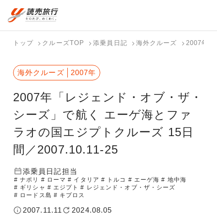
おまかせプラン
航空券+観光
国内旅行トップ
海外旅行トップ
トップ
クルーズTOP
添乗員日記
海外クルーズ
2007年
航空券+宿泊
フリーワード
バスツアー
海外特集か
個人旅行
テーマから
ダイナミッ
写真から探
ホテル・宿
海外クルーズ
2007年
を探す
ら探す
（ブーケ）
探す
クパッケー
す
を探す
検索する
こだわり条件を表示
を探す
ジを探す
2007年「レジェンド・オブ・ザ・
国内特集か
テーマから
写真から探
ら探す
探す
す
シーズ」で航く エーゲ海とファ
ラオの国エジプトクルーズ 15日
間／2007.10.11-25
添乗員日記担当
# ナポリ
# ローマ
# イタリア
# トルコ
# エーゲ海
# 地中海
# ギリシャ
# エジプト
# レジェンド・オブ・ザ・シーズ
# ロードス島
# キプロス
2007.11.11
2024.08.05