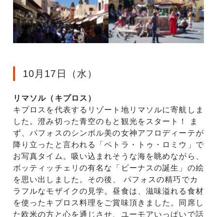
10月17日（水）
リマソル（キプロス）
キプロスを代表するリゾート地リマソルに寄航しま
した。澄み切った青空のもと観光をスタート！ ま
ず、パフォスのシンボル美の女神アフロディーテが
降り立ったと言われる「ペトラ・トゥ・ロミウ」で
お写真タイム。吸い込まれそうな海を眺めながら、
ボッティッチェリの有名な「ビーナスの誕生」の絵
を思い出しました。その後、 パフォスの精巧でカ
ラフルなモザイクの見学。昼食は、滋味溢れる食材
を使ったキプロス料理をご賞味頂きました。同席し
た欧米の方と心を通じさせ、ユーモアいっぱいで話