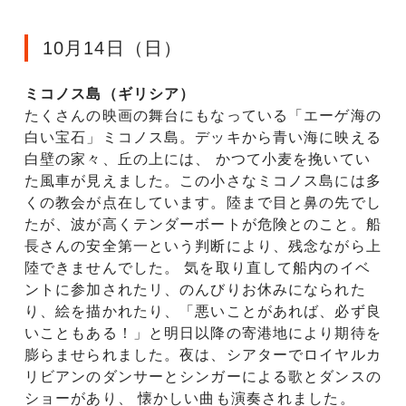
10月14日（日）
ミコノス島（ギリシア）
たくさんの映画の舞台にもなっている「エーゲ海の
白い宝石」ミコノス島。デッキから青い海に映える
白壁の家々、丘の上には、 かつて小麦を挽いてい
た風車が見えました。この小さなミコノス島には多
くの教会が点在しています。陸まで目と鼻の先でし
たが、波が高くテンダーボートが危険とのこと。船
長さんの安全第一という判断により、残念ながら上
陸できませんでした。 気を取り直して船内のイベ
ントに参加されたリ、のんびりお休みになられた
り、絵を描かれたり、「悪いことがあれば、必ず良
いこともある！」と明日以降の寄港地により期待を
膨らませられました。夜は、シアターでロイヤルカ
リビアンのダンサーとシンガーによる歌とダンスの
ショーがあり、 懐かしい曲も演奏されました。