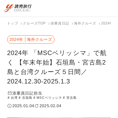
おまかせプラン
航空券+観光
国内旅行トップ
海外旅行トップ
トップ
クルーズTOP
添乗員日記
海外クルーズ
2024年
航空券+宿泊
フリーワード
バスツアー
海外特集か
個人旅行
テーマから
ダイナミッ
写真から探
ホテル・宿
2024年
海外クルーズ
を探す
ら探す
（ブーケ）
探す
クパッケー
す
を探す
検索する
こだわり条件を表示
を探す
ジを探す
2024年 「MSCベリッシマ」で航
国内特集か
テーマから
写真から探
ら探す
探す
す
く 【年末年始】石垣島・宮古島2
島と台湾クルーズ５日間／
2024.12.30-2025.1.3
添乗員日記担当
# 台湾
# 石垣島
# MSCベリッシマ
# 宮古島
2025.01.04
2025.02.04