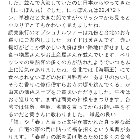
した。並んで入港していたのは日本からやってきた
【にっぽん丸】でした。にっぽん丸は22,472ト
ン。単独だと大きな船ですがベリッシマから見ると
小ぶりでとてもかわいく見えましたね。
読売旅行のオプショナルツアーは九份と台北のお寺
巡りにご案内しました。ガイドは黄さんです。赤い
提灯がどこか懐かしい九份は狭い路地に所せましと
食べ物屋さんやお土産屋さんが並んでいます。ベリ
ッシマの乗船客の多くの方が訪れたようでいつも以
上に活気がありましたね。台北では【海覇王】にて
食べきれないほどのお正月料理や「あまりのおいし
そうな香りに修行僧すらお寺の塀を跳んでくる」が
由来の佛跳スープをご賞味いただきました。午後は
お寺巡りです。まずは商売の神様をまつります。台
湾では住所、年齢、名前を言ってからお願い事をす
るのだと黄さんに教わりました。 縁起の良い
「福」や「春」と言った文字が書かれた真っ赤な紙
を、自宅の家の門に貼って福を招くという風習があ
ります。「春聯」の紙を受け取るために多くの台湾