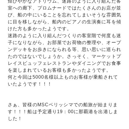
煌びやかなアトリウム、迷路のように入り組んだ客
室への廊下、プロムナードではたくさんのお店が並
び、船の中にいることを忘れてしまいそうな雰囲気
に目を移しながら、船内のピアノの生演奏に耳を傾
けた方も多かったようです。
迷路のように入り組んだつくりの客室階で何度も迷
子になりながら、お部屋でお荷物の整理や、オープ
ンデッキをお歩きになられる等、思い思いに巡られ
たのではないでしょうか。さっそく、マーケットプ
レイスビュッフェレストランやダイニングでお食事
を楽しまれているお客様も多かったようです。
何と今回は5000名様以上ものお客様が乗船されて
いたようです！！！
さぁ、皆様のMSCベリッシマでの船旅が始まりま
す！！！船は予定通り19：00に那覇港を出港しま
した！