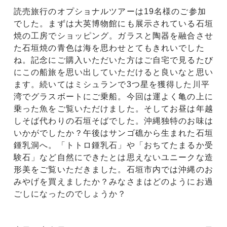
読売旅行のオプショナルツアーは19名様のご参加
でした。まずは大英博物館にも展示されている石垣
焼の工房でショッピング。ガラスと陶器を融合させ
た石垣焼の青色は海を思わせとてもきれいでした
ね。記念にご購入いただいた方はご自宅で見るたび
にこの船旅を思い出していただけると良いなと思い
ます。続いてはミシュランで3つ星を獲得した川平
湾でグラスボートにご乗船。今回は運よく亀の上に
乗った魚をご覧いただけました。そしてお昼は年越
しそば代わりの石垣そばでした。沖縄独特のお味は
いかがでしたか？午後はサンゴ礁から生まれた石垣
鍾乳洞へ。「トトロ鍾乳石」や「おちてたまるか受
験石」など自然にできたとは思えないユニークな造
形美をご覧いただきました。石垣市内では沖縄のお
みやげを買えましたか？みなさまはどのようにお過
ごしになったのでしょうか？