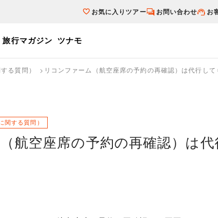
お気に入りツアー
お問い合わせ
お
旅行マガジン
ツナモ
ーワード
関する質問）
リコンファーム（航空座席の予約の再確認）は代行して
個人旅行（ブーケ）を探す
テーマから探す
ダイナミックパ
写真から探す
テーマから探す
写真から探す
に関する質問）
（航空座席の予約の再確認）は代