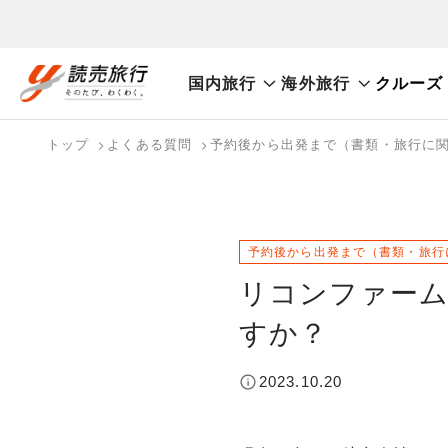
国内旅行
海外旅行
クルーズ
おまかせプラン
航空券+観光
航空券+宿泊
フリ
国内旅行トップ
海外旅行トップ
トップ
よくある質問
予約後から出発まで（書類・旅行に
バスツアーを探す
海外特集から探す
検索する
こだわり条件を表示
国内特集から探す
予約後から出発まで（書類・旅行
リコンファーム
すか？
2023.10.20