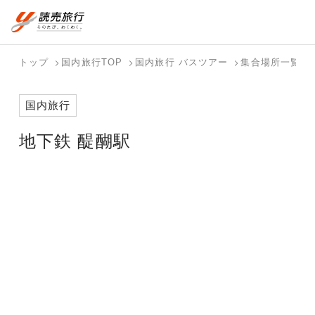
おまかせプラン
航空券+観光
国内旅行トップ
海外旅行トップ
トップ
国内旅行TOP
国内旅行 バスツアー
集合場所一覧
航空券+宿泊
フリーワード
バスツアー
海外特集か
個人旅行
テーマから
ダイナミッ
写真から探
ホテル・宿
国内旅行
を探す
ら探す
（ブーケ）
探す
クパッケー
す
を探す
検索する
こだわり条件を表示
を探す
ジを探す
地下鉄 醍醐駅
国内特集か
テーマから
写真から探
ら探す
探す
す