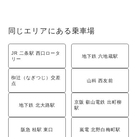
同じエリアにある乗車場
JR 二条駅 西口ロータ
地下鉄 六地蔵駅
リー
椥辻（なぎつじ）交差
山科 西友前
点
京阪 叡山電鉄 出町柳
地下鉄 北大路駅
駅
阪急 桂駅 東口
嵐電 北野白梅町駅