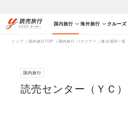
国内旅行
海外旅行
クルーズ
おまかせプラン
航空券+観光
航空券+宿泊
フリ
国内旅行トップ
海外旅行トップ
トップ
国内旅行TOP
国内旅行 バスツアー
集合場所一覧
バスツアーを探す
海外特集から探す
検索する
こだわり条件を表示
国内特集から探す
国内旅行
読売センター（ＹＣ）