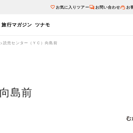
お気に入りツアー
お問い合わせ
お
旅行マガジン
ツナモ
ーワード
読売センター（ＹＣ）向島前
個人旅行（ブーケ）を探す
テーマから探す
ダイナミックパ
写真から探す
テーマから探す
写真から探す
向島前