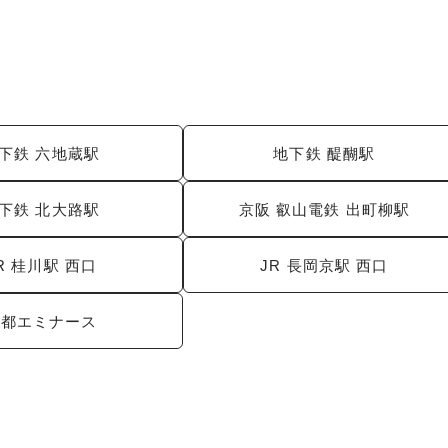
下鉄 六地蔵駅
地下鉄 醍醐駅
下鉄 北大路駅
京阪 叡山電鉄 出町柳駅
R 桂川駅 西口
JR 長岡京駅 西口
京都エミナース