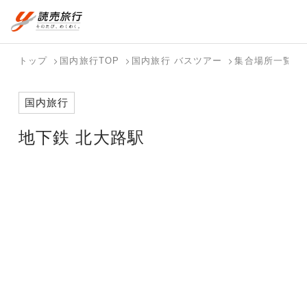
おまかせプラン
航空券+観光
国内旅行トップ
海外旅行トップ
トップ
国内旅行TOP
国内旅行 バスツアー
集合場所一覧
航空券+宿泊
フリーワード
バスツアー
海外特集か
個人旅行
テーマから
ダイナミッ
写真から探
ホテル・宿
国内旅行
を探す
ら探す
（ブーケ）
探す
クパッケー
す
を探す
検索する
こだわり条件を表示
を探す
ジを探す
地下鉄 北大路駅
国内特集か
テーマから
写真から探
ら探す
探す
す