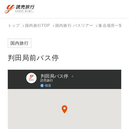
おまかせプラン
航空券+観光
国内旅行トップ
海外旅行トップ
トップ
国内旅行TOP
国内旅行 バスツアー
集合場所一覧
航空券+宿泊
フリーワード
バスツアー
海外特集か
個人旅行
テーマから
ダイナミッ
写真から探
ホテル・宿
国内旅行
を探す
ら探す
（ブーケ）
探す
クパッケー
す
を探す
検索する
こだわり条件を表示
を探す
ジを探す
判田局前バス停
国内特集か
テーマから
写真から探
ら探す
探す
す