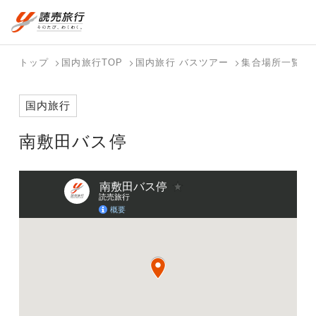
おまかせプラン
航空券+観光
国内旅行トップ
海外旅行トップ
トップ
国内旅行TOP
国内旅行 バスツアー
集合場所一覧
航空券+宿泊
フリーワード
バスツアー
海外特集か
個人旅行
テーマから
ダイナミッ
写真から探
ホテル・宿
国内旅行
を探す
ら探す
（ブーケ）
探す
クパッケー
す
を探す
検索する
こだわり条件を表示
を探す
ジを探す
南敷田バス停
国内特集か
テーマから
写真から探
ら探す
探す
す