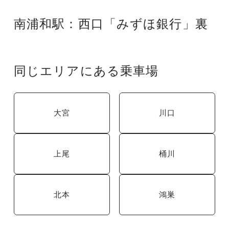
南浦和駅：西口「みずほ銀行」裏
同じエリアにある乗車場
大宮
川口
上尾
桶川
北本
鴻巣