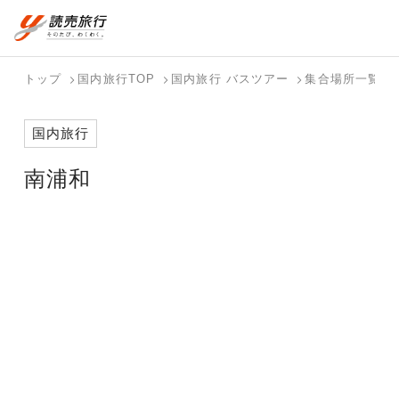
おまかせプラン
航空券+観光
国内旅行トップ
海外旅行トップ
トップ
国内旅行TOP
国内旅行 バスツアー
集合場所一覧
航空券+宿泊
フリーワード
バスツアー
海外特集か
個人旅行
テーマから
ダイナミッ
写真から探
ホテル・宿
国内旅行
を探す
ら探す
（ブーケ）
探す
クパッケー
す
を探す
検索する
こだわり条件を表示
を探す
ジを探す
南浦和
国内特集か
テーマから
写真から探
ら探す
探す
す