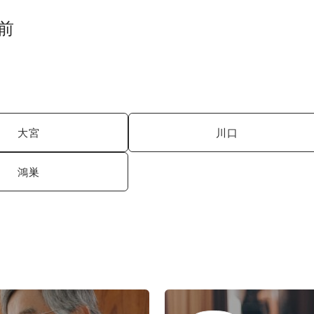
前
大宮
川口
鴻巣