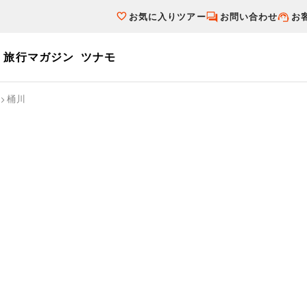
お気に入りツアー
お問い合わせ
お
旅行マガジン
ツナモ
ーワード
桶川
個人旅行（ブーケ）を探す
テーマから探す
ダイナミックパ
写真から探す
テーマから探す
写真から探す