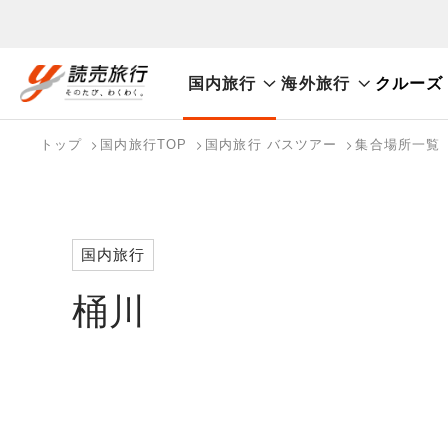
国内旅行
海外旅行
クルーズ
おまかせプラン
航空券+観光
航空券+宿泊
フリ
国内旅行トップ
海外旅行トップ
トップ
国内旅行TOP
国内旅行 バスツアー
集合場所一覧
バスツアーを探す
海外特集から探す
検索する
こだわり条件を表示
国内特集から探す
国内旅行
桶川