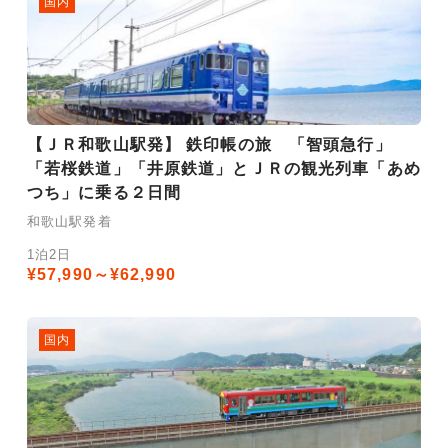
国内
【ＪＲ和歌山駅発】 鉄印帳の旅 「智頭急行」
「若桜鉄道」「井原鉄道」とＪＲの観光列車「あめ
つち」に乗る２日間
和歌山駅発着
1泊2日
¥57,990～¥62,990
国内