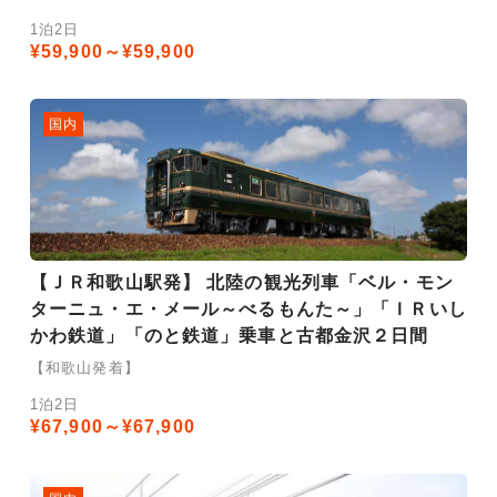
1泊2日
¥59,900～¥59,900
国内
【ＪＲ和歌山駅発】 北陸の観光列車「ベル・モン
ターニュ・エ・メール～べるもんた～」「ＩＲいし
かわ鉄道」「のと鉄道」乗車と古都金沢２日間
【和歌山発着】
1泊2日
¥67,900～¥67,900