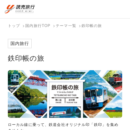
おまかせプラン
航空券+観光
国内旅行トップ
海外旅行トップ
トップ
国内旅行TOP
テーマ一覧
鉄印帳の旅
航空券+宿泊
フリーワード
バスツアー
海外特集か
個人旅行
テーマから
ダイナミッ
写真から探
ホテル・宿
国内旅行
を探す
ら探す
（ブーケ）
探す
クパッケー
す
を探す
検索する
こだわり条件を表示
を探す
ジを探す
鉄印帳の旅
国内特集か
テーマから
写真から探
ら探す
探す
す
ローカル線に乗って、鉄道会社オリジナル印「鉄印」を集め