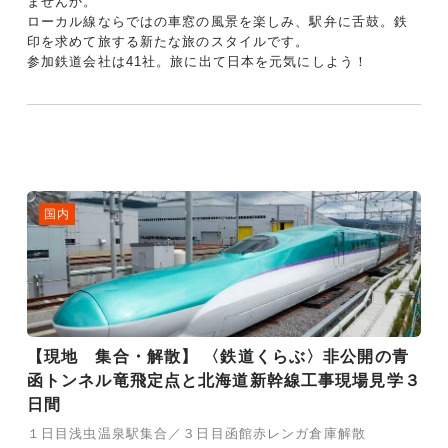
ませんか。
ローカル線ならではの車窓の風景を楽しみ、駅弁に舌鼓。鉄
印を求めて旅する新たな旅のスタイルです。
参加鉄道会社は41社。旅に出て日本を元気にしよう！
国内
【現地 集合・解散】 〈鉄道くらぶ〉非公開の青
函トンネル竜飛定点と北海道新幹線工事現場見学３
日間
１日目浅虫温泉駅集合／３日目函館赤レンガ倉庫解散