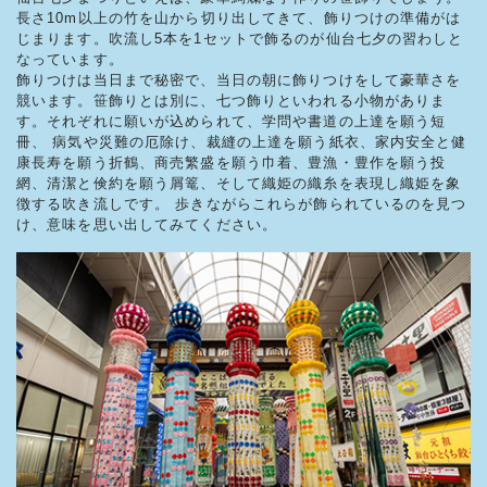
長さ10m以上の竹を山から切り出してきて、飾りつけの準備がは
じまります。吹流し5本を1セットで飾るのが仙台七夕の習わしと
なっています。
飾りつけは当日まで秘密で、当日の朝に飾りつけをして豪華さを
競います。笹飾りとは別に、七つ飾りといわれる小物がありま
す。それぞれに願いが込められて、学問や書道の上達を願う短
冊、 病気や災難の厄除け、裁縫の上達を願う紙衣、家内安全と健
康長寿を願う折鶴、商売繁盛を願う巾着、豊漁・豊作を願う投
網、清潔と倹約を願う屑篭、そして織姫の織糸を表現し織姫を象
徴する吹き流しです。 歩きながらこれらが飾られているのを見つ
け、意味を思い出してみてください。