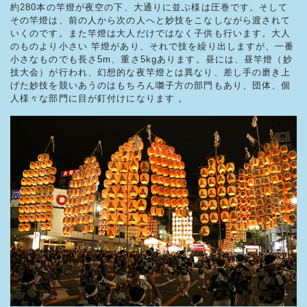
約280本の竿燈が夜空の下、大通りに並ぶ様は圧巻です。そして
その竿燈は、前の人から次の人へと妙技をこなしながら渡されて
いくのです。また竿燈は大人だけではなく子供も行います。大人
のものより小さい 竿燈があり、それで技を繰り出しますが、一番
小さなものでも長さ5m、重さ5kgあります。昼には、昼竿燈（妙
技大会）が行われ、幻想的な夜竿燈とは異なり、差し手の磨き上
げた妙技を競いあうのはもちろん囃子方の部門もあり、団体、個
人様々な部門に目が釘付けになります 。