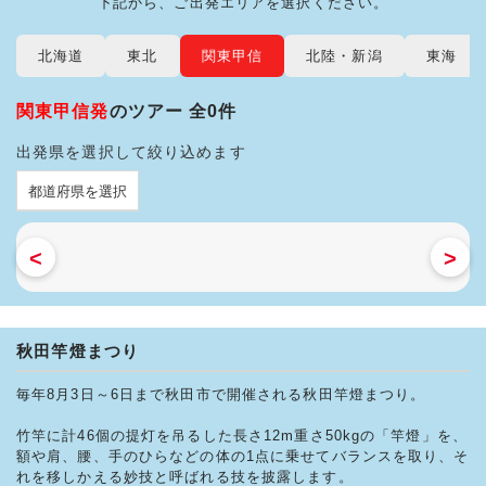
下記から、ご出発エリアを選択ください。
北海道
東北
関東甲信
北陸・新潟
東海
関東甲信発
のツアー 全0件
出発県を選択して絞り込めます
<
>
秋田竿燈まつり
毎年8月3日～6日まで秋田市で開催される秋田竿燈まつり。
竹竿に計46個の提灯を吊るした長さ12m重さ50kgの「竿燈」を、
額や肩、腰、手のひらなどの体の1点に乗せてバランスを取り、そ
れを移しかえる妙技と呼ばれる技を披露します。