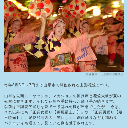
画像提供：山形県花笠協議会
毎年8月5日～7日まで山形市で開催される山形花笠まつり。
山車を先頭に「ヤッショ、マカショ」の掛け声と花笠太鼓が夏の
夜空に響きます。そして花笠を手に持った踊り手が続きます。
以前は正調花笠踊りを皆で一糸乱れぬ様が圧巻でしたが、 今は、
それ以外にも「正調女踊り【薫風最上川】」や 「正調男踊り【蔵
王暁光】」、尾花沢地方の「笠回し」、創作踊りなども加わり、
バラエティも増えて、見ている側も魅了されます。