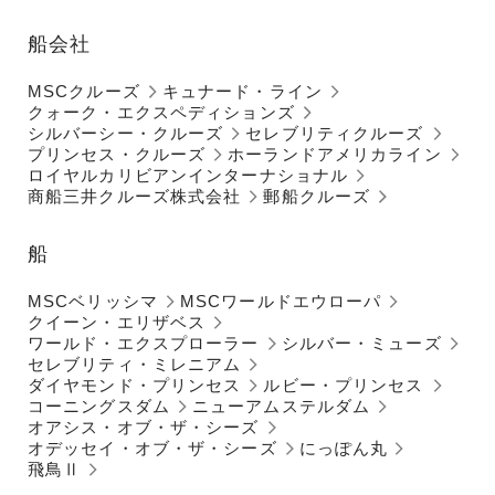
船会社
MSCクルーズ
キュナード・ライン
クォーク・エクスペディションズ
シルバーシー・クルーズ
セレブリティクルーズ
プリンセス・クルーズ
ホーランドアメリカライン
ロイヤルカリビアンインターナショナル
商船三井クルーズ株式会社
郵船クルーズ
船
MSCベリッシマ
MSCワールドエウローパ
クイーン・エリザベス
ワールド・エクスプローラー
シルバー・ミューズ
セレブリティ・ミレニアム
ダイヤモンド・プリンセス
ルビー・プリンセス
コーニングスダム
ニューアムステルダム
オアシス・オブ・ザ・シーズ
オデッセイ・オブ・ザ・シーズ
にっぽん丸
飛鳥Ⅱ