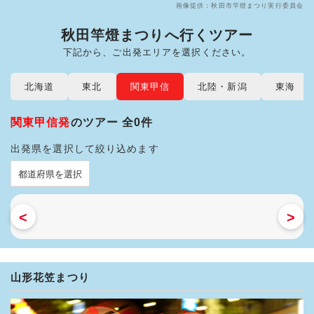
画像提供：秋田市竿燈まつり実行委員会
秋田竿燈まつりへ行くツアー
下記から、ご出発エリアを選択ください。
北海道
東北
関東甲信
北陸・新潟
東海
関東甲信発
のツアー 全0件
出発県を選択して絞り込めます
<
>
山形花笠まつり