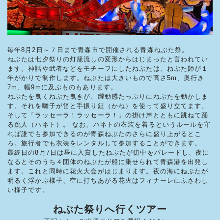
毎年8月2日～７日まで青森市で開催される青森ねぶた祭。
ねぶたは七夕祭りの灯籠流しの変形からはじまったと言われてい
ます。神話や武者などをモチーフにしたねぶたは、ねぶた師が１
年がかりで制作します。ねぶたは大きいもので高さ5m、奥行き
7m、幅9mに及ぶものもあります。
ねぶたを曳くねぶた曳きが、躍動感たっぷりにねぶたを動かしま
す。それを囃子が笛と手振り鉦（かね）を使って盛り立てます。
そして「ラッセーラ！ラッセーラ！」の掛け声とともに跳ねて踊
る跳人（ハネト）。 なお、ハネトの衣装を着るというルールを守
れば誰でも参加できるのが青森ねぶたのさらに盛り上がるとこ
ろ。旅行者でも衣装をレンタルして参加することができます。
最終日の8月7日は昼に入賞したねぶたが街中をパレードし、夜に
なるとそのうち４団体のねぶたが船に乗せられて青森港を出発し
ます。これと同時に花火大会がはじまります。夜の海にねぶたが
明るく浮かぶ様子、空に打ちあがる花火はフィナーレにふさわし
い様子です。
ねぶた祭りへ行くツアー