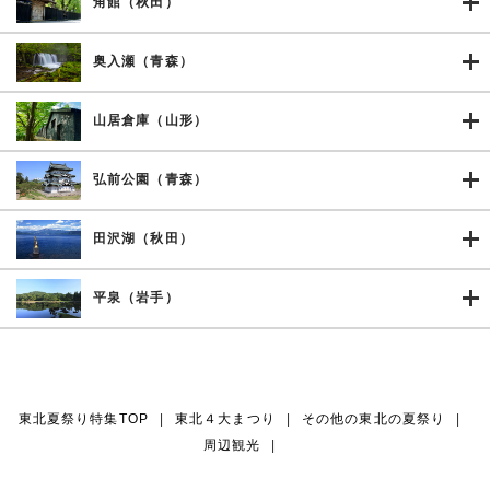
角館（秋田）
奥入瀬（青森）
山居倉庫（山形）
弘前公園（青森）
田沢湖（秋田）
平泉（岩手）
東北夏祭り特集TOP
|
東北４大まつり
|
その他の東北の夏祭り
|
周辺観光
|