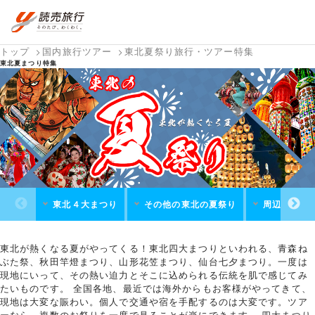
トップ
国内旅行ツアー
東北夏祭り旅行・ツアー特集
おまかせプラン
航空券+観光
国内旅行トップ
海外旅行トップ
東北夏まつり特集
航空券+宿泊
フリーワード
国内旅行を
海外特集か
バスツアー
テーマから
個人旅行
ダイナミッ
探す
ら探す
を探す
探す
（ブーケ）
クパッケー
検索する
を探す
ジを探す
ホテル・宿
国内特集か
テーマから
を探す
ら探す
探す
写真から探
す
東北４大まつり
その他の東北の夏祭り
周辺観光地
東北が熱くなる夏がやってくる！東北四大まつりといわれる、青森ね
ぶた祭、秋田竿燈まつり、山形花笠まつり、仙台七夕まつり。一度は
現地にいって、その熱い迫力とそこに込められる伝統を肌で感じてみ
たいものです。 全国各地、最近では海外からもお客様がやってきて、
現地は大変な賑わい。個人で交通や宿を手配するのは大変です。ツア