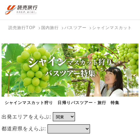
おまかせプラン
航空券+観光
国内旅行トップ
海外旅行トップ
読売旅行TOP
国内旅行
バスツアー
シャインマスカット狩
航空券+宿泊
フリーワード
国内旅行を
海外特集か
バスツアー
テーマから
個人旅行
ダイナミッ
探す
ら探す
を探す
探す
（ブーケ）
クパッケー
検索する
を探す
ジを探す
ホテル・宿
国内特集か
テーマから
を探す
ら探す
探す
写真から探
す
シャインマスカット狩り 日帰りバスツアー・旅行 特集
出発エリアをえらぶ:
都道府県をえらぶ: