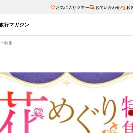
お気に入りツアー
お問い合わせ
お
旅行マガジン
ーワード
アー特集
バスツアーを探す
テーマから探す
個人旅行（ブー
ホテル・宿を探す
国内特集から探