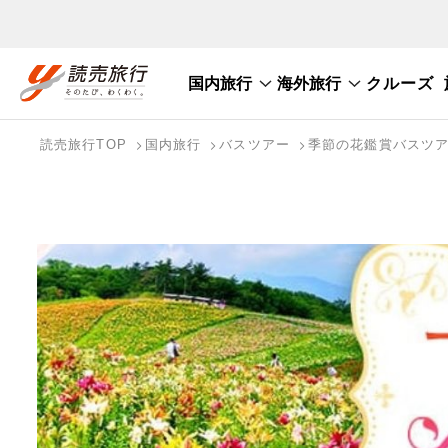
国内旅行
海外旅行
クルーズ
おまかせプラン
航空券+観光
航空券+宿泊
フリ
国内旅行トップ
海外旅行トップ
読売旅行TOP
国内旅行
バスツアー
季節の花鑑賞バスツ
国内旅行を探す
海外特集から探す
検索する
写真から探す