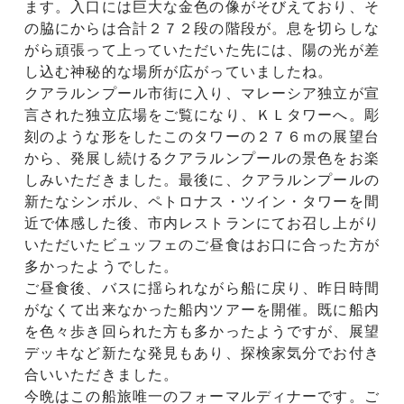
ます。入口には巨大な金色の像がそびえており、そ
の脇にからは合計２７２段の階段が。息を切らしな
がら頑張って上っていただいた先には、陽の光が差
し込む神秘的な場所が広がっていましたね。
クアラルンプール市街に入り、マレーシア独立が宣
言された独立広場をご覧になり、ＫＬタワーへ。彫
刻のような形をしたこのタワーの２７６ｍの展望台
から、発展し続けるクアラルンプールの景色をお楽
しみいただきました。最後に、クアラルンプールの
新たなシンボル、ペトロナス・ツイン・タワーを間
近で体感した後、市内レストランにてお召し上がり
いただいたビュッフェのご昼食はお口に合った方が
多かったようでした。
ご昼食後、バスに揺られながら船に戻り、昨日時間
がなくて出来なかった船内ツアーを開催。既に船内
を色々歩き回られた方も多かったようですが、展望
デッキなど新たな発見もあり、探検家気分でお付き
合いいただきました。
今晩はこの船旅唯一のフォーマルディナーです。ご