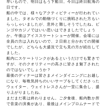
早いもので、明日はもう下船日。今日は終日航海の
日です。
船の中では、様々なアクティビティーが行われてい
ました。タオルでの動物づくりに挑戦された方もい
らっしゃいましたが、意外と難しそうでしたね。ビ
ンゴやカジノではいい思いはできましたでしょう
か。午後はアイススケートショーが開催。会場には
全員の方は入れないので、２日前と分かれての開催
でしたが、どちらも大盛況で立ち見の方が続出して
ました。
船内にスケートリンクがあるというだけでも驚きで
すが、そのクオリティーの高さに皆さま魅了された
のではないでしょうか？
最後のディナーは皆さまメインダイニングにお越し
になり、毎晩気持ちのいいサーブをしてくださった
ウェイター、ウェイトレスさんが一堂に集合し、盛
り上がりましたね。
まだまだ夜は終わりません。ご夕食後、船内数か所
で音楽の演奏があり、最後はメインプロムナードで