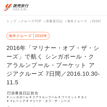
おまかせプラン
航空券+観光
国内旅行トップ
海外旅行トップ
トップ
クルーズTOP
添乗員日記
海外クルーズ
2016年
航空券+宿泊
フリーワード
バスツアー
海外特集か
個人旅行
テーマから
ダイナミッ
写真から探
ホテル・宿
海外クルーズ
2016年
を探す
ら探す
（ブーケ）
探す
クパッケー
す
を探す
検索する
こだわり条件を表示
を探す
ジを探す
2016年「マリナー・オブ・ザ・シ
国内特集か
テーマから
写真から探
ら探す
探す
す
ーズ」で航く シンガポール・ク
アラルンプール・プーケット ア
ジアクルーズ 7日間／2016.10.30-
11.5
添乗員日記担当
# シンガポール
# クアラルンプール
# プーケット
# タイ
# マレーシア
# マリーナ・オブ・ザ・シーズ