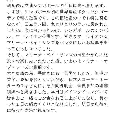
朝食後は早速シンガポールの半日観光へ参ります。
まずは、シンガポール初の世界遺産ボタニックガー
デンで朝の散策です。この植物園の中でも特に有名
なのが、国立ラン園。色とりどりのランに癒されま
したね。次に向かったのは、シンガポールのシンボ
ル、マーライオン公園です。皆さまマーライオン＆
マリーナ・ベイ・サンズをバックにしたお写真を撮
ってらっしゃいました。
そして、マリーナ・ベイ・サンズの展望台からの絶
景をお楽しみいただいた後、いよいよマリナー・オ
ブ・シーズご乗船です。
大きな船の為、手続きにも一苦労でしたが、無事ご
乗船。昼食をおとりいただき、日本人コーディネー
ターのユキさんによる合同説明会、全員参加の避難
訓練へと続きました。本日はメインダイニングにて
皆さまご一緒にご夕食をお召し上がりになり、長か
った１日の締めくくりとなりました。明日から待ち
に待った寄港地観光です。