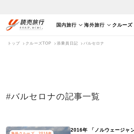
国内旅行
海外旅行
クルーズ
おまかせプラン
航空券+観光
航空券+宿泊
フリ
国内旅行トップ
海外旅行トップ
トップ
クルーズTOP
添乗員日記
バルセロナ
バスツアーを探す
海外特集から探す
検索する
こだわり条件を表示
国内特集から探す
#バルセロナの記事一覧
2016年 「ノルウェージ
海外クルーズ
2016年