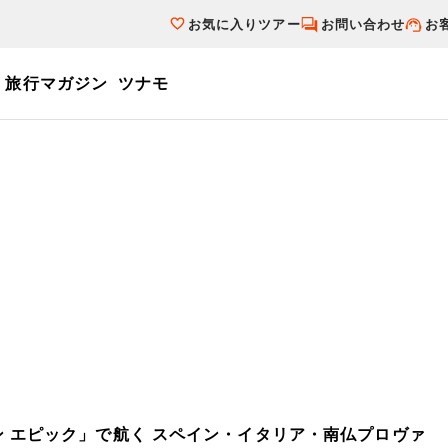
お気に入りツアー
お問い合わせ
お
旅行マガジン
ツナモ
ーワード
個人旅行（ブーケ）を探す
テーマから探す
ダイナミックパ
写真から探す
テーマから探す
写真から探す
ャン エピック」で航く スペイン・イタリア・南仏プロヴァ