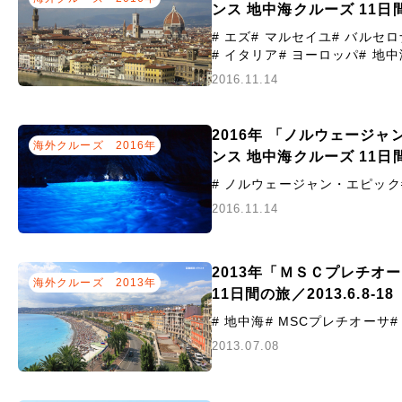
ンス 地中海クルーズ 11日間／2
# エズ
# マルセイユ
# バルセロ
# イタリア
# ヨーロッパ
# 地
2016.11.14
2016年 「ノルウェージ
海外クルーズ
2016年
ンス 地中海クルーズ 11日間／2
# ノルウェージャン・エピック
2016.11.14
2013年「ＭＳＣプレチオ
海外クルーズ
2013年
11日間の旅／2013.6.8-1
# 地中海
# MSCプレチオーサ
#
2013.07.08